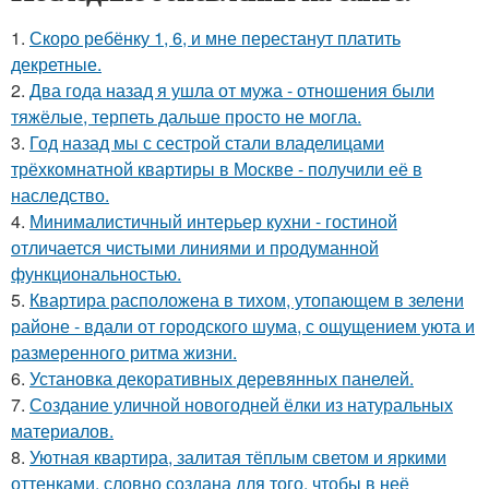
1.
Скоро ребёнку 1, 6, и мне перестанут платить
декретные.
2.
Два года назад я ушла от мужа - отношения были
тяжёлые, терпеть дальше просто не могла.
3.
Год назад мы с сестрой стали владелицами
трёхкомнатной квартиры в Москве - получили её в
наследство.
4.
Минималистичный интерьер кухни - гостиной
отличается чистыми линиями и продуманной
функциональностью.
5.
Квартира расположена в тихом, утопающем в зелени
районе - вдали от городского шума, с ощущением уюта и
размеренного ритма жизни.
6.
Установка декоративных деревянных панелей.
7.
Создание уличной новогодней ёлки из натуральных
материалов.
8.
Уютная квартира, залитая тёплым светом и яркими
оттенками, словно создана для того, чтобы в неё