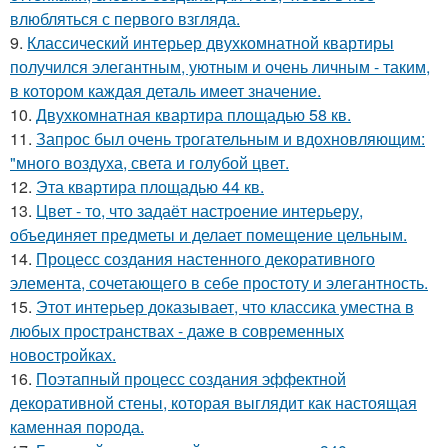
влюбляться с первого взгляда.
9.
Классический интерьер двухкомнатной квартиры
получился элегантным, уютным и очень личным - таким,
в котором каждая деталь имеет значение.
10.
Двухкомнатная квартира площадью 58 кв.
11.
Запрос был очень трогательным и вдохновляющим:
"много воздуха, света и голубой цвет.
12.
Эта квартира площадью 44 кв.
13.
Цвет - то, что задаёт настроение интерьеру,
объединяет предметы и делает помещение цельным.
14.
Процесс создания настенного декоративного
элемента, сочетающего в себе простоту и элегантность.
15.
Этот интерьер доказывает, что классика уместна в
любых пространствах - даже в современных
новостройках.
16.
Поэтапный процесс создания эффектной
декоративной стены, которая выглядит как настоящая
каменная порода.