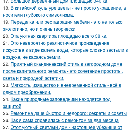
17.
Большой деревянный дом площадью 340 кв.
18.
В китайской культуре цветы - не просто украшение, а
носители глубокого символизма.
19.
Переделка или реставрация мебели - это не только
экологично, но и очень творчески:
20.
Эта уютная квартира площадью всего 38 кв.
21.
Это невероятно реалистичное произведение
искусства в виде капель воды, которые словно застыли в
воздухе, не касаясь земли.
22.
Приятный скандинавский стиль в загородном доме
после капитального ремонта - это сочетание простоты,
света и природной эстетики.
23.
Мягкость, изящество и вневременной стиль - всё в
одном преображении.
24.
Какие природные заповедники находятся под
защитой
25.
Ремонт на даче быстро и недорого: секреты и советы
26.
Как я сама справилась с ремонтом за два месяца
27.
Этот уютный светлый дом - настоящее убежище от