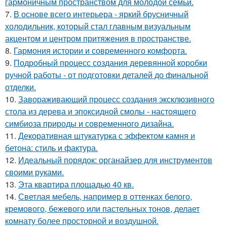
гармоничным пространством для молодой семьи.
7.
В основе всего интерьера - яркий брусничный
холодильник, который стал главным визуальным
акцентом и центром притяжения в пространстве.
8.
Гармония истории и современного комфорта.
9.
Подробный процесс создания деревянной коробки
ручной работы - от подготовки деталей до финальной
отделки.
10.
Завораживающий процесс создания эксклюзивного
стола из дерева и эпоксидной смолы - настоящего
симбиоза природы и современного дизайна.
11.
Декоративная штукатурка с эффектом камня и
бетона: стиль и фактура.
12.
Идеальный порядок: органайзер для инструментов
своими руками.
13.
Эта квартира площадью 40 кв.
14.
Светлая мебель, например в оттенках белого,
кремового, бежевого или пастельных тонов, делает
комнату более просторной и воздушной.