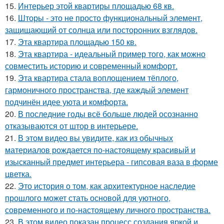
15.
Интерьер этой квартиры площадью 68 кв.
16.
Шторы - это не просто функциональный элемент,
защищающий от солнца или посторонних взглядов.
17.
Эта квартира площадью 150 кв.
18.
Эта квартира - идеальный пример того, как можно
совместить историю и современный комфорт.
19.
Эта квартира стала воплощением тёплого,
гармоничного пространства, где каждый элемент
подчинён идее уюта и комфорта.
20.
В последние годы всё больше людей осознанно
отказываются от штор в интерьере.
21.
В этом видео вы увидите, как из обычных
материалов рождается по-настоящему красивый и
изысканный предмет интерьера - гипсовая ваза в форме
цветка.
22.
Это история о том, как архитектурное наследие
прошлого может стать основой для уютного,
современного и по-настоящему личного пространства.
23.
В этом видео показан процесс создания яркой и