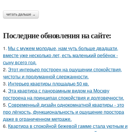
читать дальше →
Последние обновления на сайте:
1.
Мы с мужем молодые, нам чуть больше двадцати,
вместе уже несколько лет, есть маленький ребёнок -
сыну всего год.
2.
Этот интерьер построен на ощущении спокойствия,
чистоты и продуманной сдержанности.
3.
Интерьер квартиры площадью 50 кв.
4.
Эта квартира с панорамным видом на Москву
построена на принципах спокойствия и долговечности.
5.
Современный дизайн однокомнатной квартиры - это
про лёгкость, функциональность и ощущение простора
даже в ограниченном метраже.
6.
Квартира в спокойной бежевой гамме стала уютным и