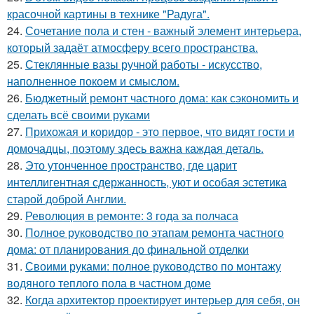
красочной картины в технике "Радуга".
24.
Сочетание пола и стен - важный элемент интерьера,
который задаёт атмосферу всего пространства.
25.
Стеклянные вазы ручной работы - искусство,
наполненное покоем и смыслом.
26.
Бюджетный ремонт частного дома: как сэкономить и
сделать всё своими руками
27.
Прихожая и коридор - это первое, что видят гости и
домочадцы, поэтому здесь важна каждая деталь.
28.
Это утонченное пространство, где царит
интеллигентная сдержанность, уют и особая эстетика
старой доброй Англии.
29.
Революция в ремонте: 3 года за полчаса
30.
Полное руководство по этапам ремонта частного
дома: от планирования до финальной отделки
31.
Своими руками: полное руководство по монтажу
водяного теплого пола в частном доме
32.
Когда архитектор проектирует интерьер для себя, он