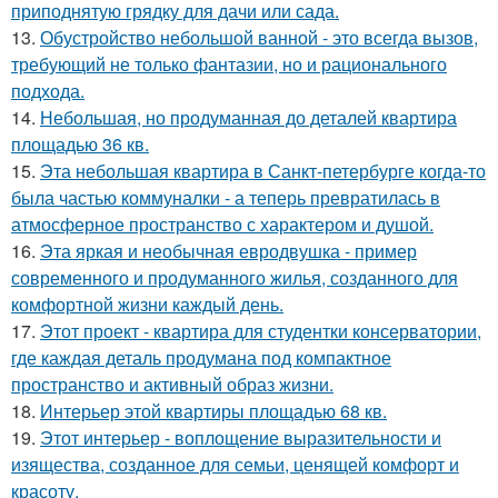
приподнятую грядку для дачи или сада.
13.
Обустройство небольшой ванной - это всегда вызов,
требующий не только фантазии, но и рационального
подхода.
14.
Небольшая, но продуманная до деталей квартира
площадью 36 кв.
15.
Эта небольшая квартира в Санкт-петербурге когда-то
была частью коммуналки - а теперь превратилась в
атмосферное пространство с характером и душой.
16.
Эта яркая и необычная евродвушка - пример
современного и продуманного жилья, созданного для
комфортной жизни каждый день.
17.
Этот проект - квартира для студентки консерватории,
где каждая деталь продумана под компактное
пространство и активный образ жизни.
18.
Интерьер этой квартиры площадью 68 кв.
19.
Этот интерьер - воплощение выразительности и
изящества, созданное для семьи, ценящей комфорт и
красоту.