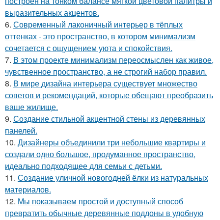
построен на тонком балансе мягкой цветовой палитры и
выразительных акцентов.
6.
Современный лаконичный интерьер в тёплых
оттенках - это пространство, в котором минимализм
сочетается с ощущением уюта и спокойствия.
7.
В этом проекте минимализм переосмыслен как живое,
чувственное пространство, а не строгий набор правил.
8.
В мире дизайна интерьера существует множество
советов и рекомендаций, которые обещают преобразить
ваше жилище.
9.
Создание стильной акцентной стены из деревянных
панелей.
10.
Дизайнеры объединили три небольшие квартиры и
создали одно большое, продуманное пространство,
идеально подходящее для семьи с детьми.
11.
Создание уличной новогодней ёлки из натуральных
материалов.
12.
Мы показываем простой и доступный способ
превратить обычные деревянные поддоны в удобную