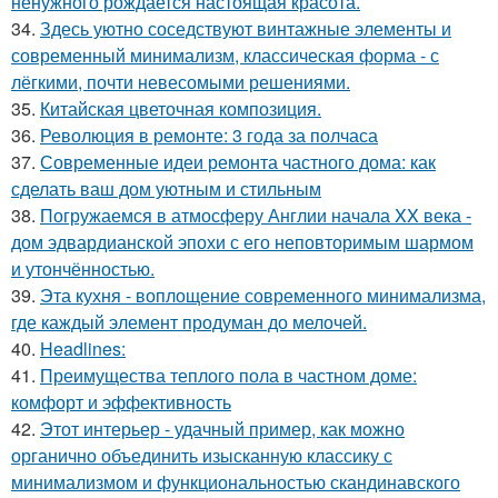
ненужного рождается настоящая красота.
34.
Здесь уютно соседствуют винтажные элементы и
современный минимализм, классическая форма - с
лёгкими, почти невесомыми решениями.
35.
Китайская цветочная композиция.
36.
Революция в ремонте: 3 года за полчаса
37.
Современные идеи ремонта частного дома: как
сделать ваш дом уютным и стильным
38.
Погружаемся в атмосферу Англии начала XX века -
дом эдвардианской эпохи с его неповторимым шармом
и утончённостью.
39.
Эта кухня - воплощение современного минимализма,
где каждый элемент продуман до мелочей.
40.
Headlines:
41.
Преимущества теплого пола в частном доме:
комфорт и эффективность
42.
Этот интерьер - удачный пример, как можно
органично объединить изысканную классику с
минимализмом и функциональностью скандинавского