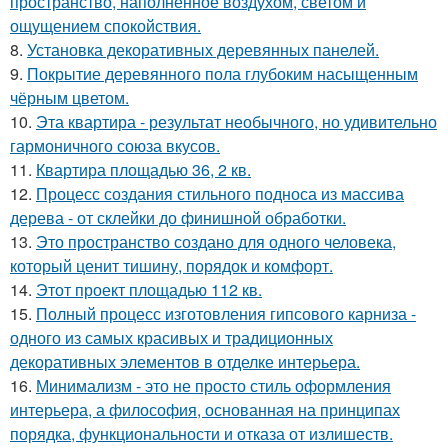
пространство, наполненное воздухом, светом и
ощущением спокойствия.
8.
Установка декоративных деревянных панелей.
9.
Покрытие деревянного пола глубоким насыщенным
чёрным цветом.
10.
Эта квартира - результат необычного, но удивительно
гармоничного союза вкусов.
11.
Квартира площадью 36, 2 кв.
12.
Процесс создания стильного подноса из массива
дерева - от склейки до финишной обработки.
13.
Это пространство создано для одного человека,
который ценит тишину, порядок и комфорт.
14.
Этот проект площадью 112 кв.
15.
Полный процесс изготовления гипсового карниза -
одного из самых красивых и традиционных
декоративных элементов в отделке интерьера.
16.
Минимализм - это не просто стиль оформления
интерьера, а философия, основанная на принципах
порядка, функциональности и отказа от излишеств.