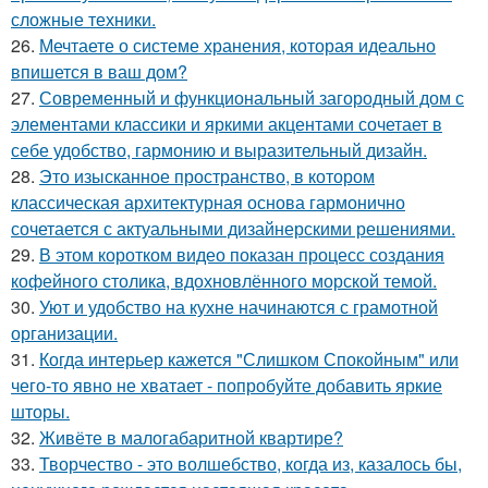
сложные техники.
26.
Мечтаете о системе хранения, которая идеально
впишется в ваш дом?
27.
Современный и функциональный загородный дом с
элементами классики и яркими акцентами сочетает в
себе удобство, гармонию и выразительный дизайн.
28.
Это изысканное пространство, в котором
классическая архитектурная основа гармонично
сочетается с актуальными дизайнерскими решениями.
29.
В этом коротком видео показан процесс создания
кофейного столика, вдохновлённого морской темой.
30.
Уют и удобство на кухне начинаются с грамотной
организации.
31.
Когда интерьер кажется "Слишком Спокойным" или
чего-то явно не хватает - попробуйте добавить яркие
шторы.
32.
Живёте в малогабаритной квартире?
33.
Творчество - это волшебство, когда из, казалось бы,