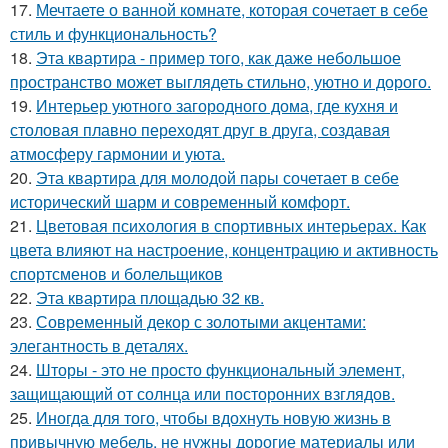
17.
Мечтаете о ванной комнате, которая сочетает в себе
стиль и функциональность?
18.
Эта квартира - пример того, как даже небольшое
пространство может выглядеть стильно, уютно и дорого.
19.
Интерьер уютного загородного дома, где кухня и
столовая плавно переходят друг в друга, создавая
атмосферу гармонии и уюта.
20.
Эта квартира для молодой пары сочетает в себе
исторический шарм и современный комфорт.
21.
Цветовая психология в спортивных интерьерах. Как
цвета влияют на настроение, концентрацию и активность
спортсменов и болельщиков
22.
Эта квартира площадью 32 кв.
23.
Современный декор с золотыми акцентами:
элегантность в деталях.
24.
Шторы - это не просто функциональный элемент,
защищающий от солнца или посторонних взглядов.
25.
Иногда для того, чтобы вдохнуть новую жизнь в
привычную мебель, не нужны дорогие материалы или