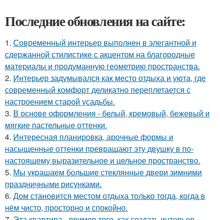
Последние обновления на сайте:
1.
Современный интерьер выполнен в элегантной и
сдержанной стилистике с акцентом на благородные
материалы и продуманную геометрию пространства.
2.
Интерьер задумывался как место отдыха и уюта, где
современный комфорт деликатно переплетается с
настроением старой усадьбы.
3.
В основе оформления - белый, кремовый, бежевый и
мягкие пастельные оттенки.
4.
Интересная планировка, арочные формы и
насыщенные оттенки превращают эту двушку в по-
настоящему выразительное и цельное пространство.
5.
Мы украшаем большие стеклянные двери зимними
праздничными рисунками.
6.
Дом становится местом отдыха только тогда, когда в
нём чисто, просторно и спокойно.
7.
Эта квартира - пример того, как создать интерьер,