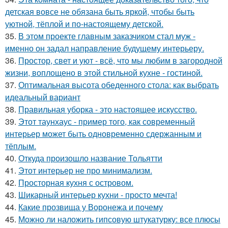
детская вовсе не обязана быть яркой, чтобы быть
уютной, тёплой и по-настоящему детской.
35.
В этом проекте главным заказчиком стал муж -
именно он задал направление будущему интерьеру.
36.
Простор, свет и уют - всё, что мы любим в загородной
жизни, воплощено в этой стильной кухне - гостиной.
37.
Оптимальная высота обеденного стола: как выбрать
идеальный вариант
38.
Правильная уборка - это настоящее искусство.
39.
Этот таунхаус - пример того, как современный
интерьер может быть одновременно сдержанным и
тёплым.
40.
Откуда произошло название Тольятти
41.
Этот интерьер не про минимализм.
42.
Просторная кухня с островом.
43.
Шикарный интерьер кухни - просто мечта!
44.
Какие прозвища у Воронежа и почему
45.
Можно ли наложить гипсовую штукатурку: все плюсы