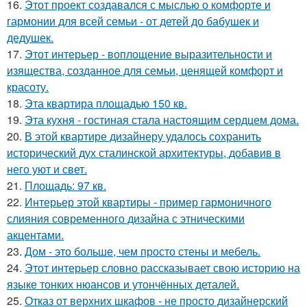
16.
Этот проект создавался с мыслью о комфорте и
гармонии для всей семьи - от детей до бабушек и
дедушек.
17.
Этот интерьер - воплощение выразительности и
изящества, созданное для семьи, ценящей комфорт и
красоту.
18.
Эта квартира площадью 150 кв.
19.
Эта кухня - гостиная стала настоящим сердцем дома.
20.
В этой квартире дизайнеру удалось сохранить
исторический дух сталинской архитектуры, добавив в
него уют и свет.
21.
Площадь: 97 кв.
22.
Интерьер этой квартиры - пример гармоничного
слияния современного дизайна с этническими
акцентами.
23.
Дом - это больше, чем просто стены и мебель.
24.
Этот интерьер словно рассказывает свою историю на
языке тонких нюансов и утончённых деталей.
25.
Отказ от верхних шкафов - не просто дизайнерский