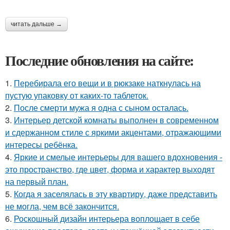
читать дальше →
Последние обновления на сайте:
1.
Перебирала его вещи и в рюкзаке наткнулась на
пустую упаковку от каких-то таблеток.
2.
После смерти мужа я одна с сыном осталась.
3.
Интерьер детской комнаты выполнен в современном
и сдержанном стиле с яркими акцентами, отражающими
интересы ребёнка.
4.
Яркие и смелые интерьеры для вашего вдохновения -
это пространство, где цвет, форма и характер выходят
на первый план.
5.
Когда я заселялась в эту квартиру, даже представить
не могла, чем всё закончится.
6.
Роскошный дизайн интерьера воплощает в себе