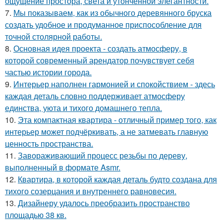
ощущение простора, света и утончённой элегантности.
7.
Мы показываем, как из обычного деревянного бруска
создать удобное и продуманное приспособление для
точной столярной работы.
8.
Основная идея проекта - создать атмосферу, в
которой современный арендатор почувствует себя
частью истории города.
9.
Интерьер наполнен гармонией и спокойствием - здесь
каждая деталь словно поддерживает атмосферу
единства, уюта и тихого домашнего тепла.
10.
Эта компактная квартира - отличный пример того, как
интерьер может подчёркивать, а не затмевать главную
ценность пространства.
11.
Завораживающий процесс резьбы по дереву,
выполненный в формате Asmr.
12.
Квартира, в которой каждая деталь будто создана для
тихого созерцания и внутреннего равновесия.
13.
Дизайнеру удалось преобразить пространство
площадью 38 кв.