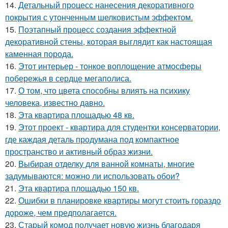
14.
Детальный процесс нанесения декоративного
покрытия с утонченным шелковистым эффектом.
15.
Поэтапный процесс создания эффектной
декоративной стены, которая выглядит как настоящая
каменная порода.
16.
Этот интерьер - тонкое воплощение атмосферы
побережья в сердце мегаполиса.
17.
О том, что цвета способны влиять на психику
человека, известно давно.
18.
Эта квартира площадью 48 кв.
19.
Этот проект - квартира для студентки консерватории,
где каждая деталь продумана под компактное
пространство и активный образ жизни.
20.
Выбирая отделку для ванной комнаты, многие
задумываются: можно ли использовать обои?
21.
Эта квартира площадью 150 кв.
22.
Ошибки в планировке квартиры могут стоить гораздо
дороже, чем предполагается.
23.
Старый комод получает новую жизнь благодаря