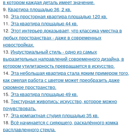
в котором каждая деталь имеет значение.
9.
Квартира площадью 36, 2 кв.
10.
Эта просторная квартира площадью 120 кв.
11.
Эта квартира площадью 44 кв.
12.
Этот интерьер доказывает, что классика уместна в
любых пространствах - даже в современных
новостройках.
13.
Индустриальный стиль - одно из самых
выразительных направлений современного дизайна, в
котором утилитарность превращается в искусство.
14.
Эта небольшая квартира стала ярким примером того,
как смелая работа с цветом может преобразить даже
скромное пространство.
15.
Эта квартира площадью 49 кв.
16.
Текстурная живопись: искусство, которое можно
почувствовать.
17.
Эта компактная студия площадью 35 кв.
18.
Всё начинается с сияющего, раскалённого комка
расплавленного стекла.