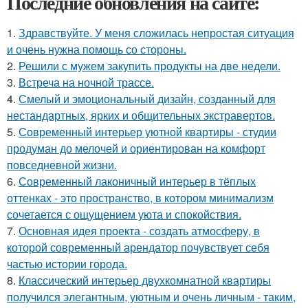
Последние обновления на сайте:
1.
Здравствуйте. У меня сложилась непростая ситуация
и очень нужна помощь со стороны.
2.
Решили с мужем закупить продукты на две недели.
3.
Встреча на ночной трассе.
4.
Смелый и эмоциональный дизайн, созданный для
нестандартных, ярких и общительных экстравертов.
5.
Современный интерьер уютной квартиры - студии
продуман до мелочей и ориентирован на комфорт
повседневной жизни.
6.
Современный лаконичный интерьер в тёплых
оттенках - это пространство, в котором минимализм
сочетается с ощущением уюта и спокойствия.
7.
Основная идея проекта - создать атмосферу, в
которой современный арендатор почувствует себя
частью истории города.
8.
Классический интерьер двухкомнатной квартиры
получился элегантным, уютным и очень личным - таким,