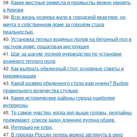
38.
Какие местные ремесла и промыслы можно увидеть
в Кирове
39.
Всю жизнь хозяева жили в городской квартире, но
мечта о собственном доме за городом стала
реальностью.
40.
Установка теплых водяных полов на бетонный пол в
частном доме: пошаговая инструкция
41.
Шаг за шагом: полное руководство по установке
водяного теплого пола
42.
Как выбрать обеденный стол: основные советы и
рекомендации
43.
Какой размер обеденного стола вам нужен? Выбор
правильного количества стульев
44.
Какие исторические районы города наиболее
интересны
45.
То самое чувство, когда дел выше головы, дедлайны
поджимают, список задач длиннее рулона обоев.
46.
Интерьер не плох.
47.
В городах России тепеpь можно зaглянуть в окно