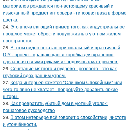
материалов рождается по-настоящему красивый и
изысканный предмет интерьера - гипсовая ваза в форме
цветка.
24.
Это впечатляющий пример того, как индустриальное
прошлое может обрести новую жизнь в уютном жилом
пространстве.
25.
В этом видео показан оригинальный и практичный
DIY - проект - вращающаяся коробка для хранения,
сделанная своими руками из подручных материалов.
26.
Сочетание мятного и пудрово - розового - это как
глубокий вдох ранним утром.
27.
Когда интерьер кажется "Слишком Спокойным" или
чего-то явно не хватает - попробуйте добавить яркие
шторы.
28.
Как превратить убитый дом в уютный уголок:
пошаговое руководство
29.
В этом интерьере всё говорит о спокойствии, чистоте
и утончённости.