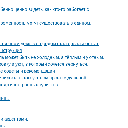
бенно ценно видеть, как кто-то работает с
овременность могут существовать в едином,
бственном доме за городом стала реальностью.
инструкция
иль может быть не холодным, а тёплым и уютным.
вку и уют, в который хочется вернуться.
ие советы и рекомендации
единилось в этом уютном проекте душевой.
реди иностранных туристов
ичины
ми акцентами.
нь