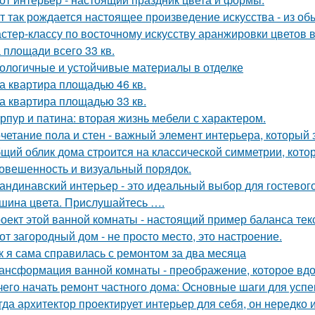
т так рождается настоящее произведение искусства - из об
стер-классу по восточному искусству аранжировки цветов в
 площади всего 33 кв.
ологичные и устойчивые материалы в отделке
а квартира площадью 46 кв.
а квартира площадью 33 кв.
рпур и патина: вторая жизнь мебели с характером.
четание пола и стен - важный элемент интерьера, который 
щий облик дома строится на классической симметрии, кото
овешенность и визуальный порядок.
андинавский интерьер - это идеальный выбор для гостевог
шина цвета. Прислушайтесь ….
оект этой ванной комнаты - настоящий пример баланса текс
от загородный дом - не просто место, это настроение.
к я сама справилась с ремонтом за два месяца
ансформация ванной комнаты - преображение, которое вдо
чего начать ремонт частного дома: Основные шаги для усп
гда архитектор проектирует интерьер для себя, он нередко 