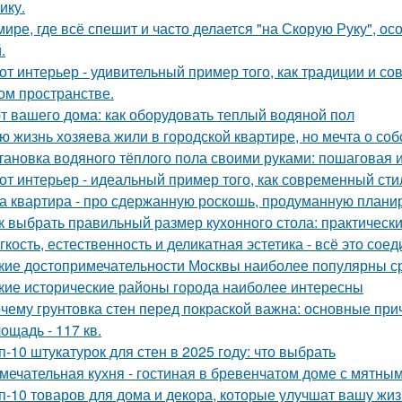
ику.
мире, где всё спешит и часто делается "на Скорую Руку", осо
.
от интерьер - удивительный пример того, как традиции и с
ом пространстве.
т вашего дома: как оборудовать теплый водяной пол
ю жизнь хозяева жили в городской квартире, но мечта о со
тановка водяного тёплого пола своими руками: пошаговая 
от интерьер - идеальный пример того, как современный ст
а квартира - про сдержанную роскошь, продуманную планиро
к выбрать правильный размер кухонного стола: практическ
гкость, естественность и деликатная эстетика - всё это со
кие достопримечательности Москвы наиболее популярны с
кие исторические районы города наиболее интересны
чему грунтовка стен перед покраской важна: основные пр
ощадь - 117 кв.
п-10 штукатурок для стен в 2025 году: что выбрать
мечательная кухня - гостиная в бревенчатом доме с мятны
п-10 товаров для дома и декора, которые улучшат вашу жиз