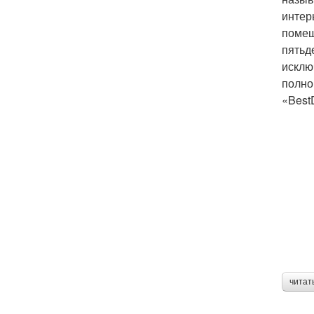
интер
помещ
пятьд
исклю
полно
«Best
читат