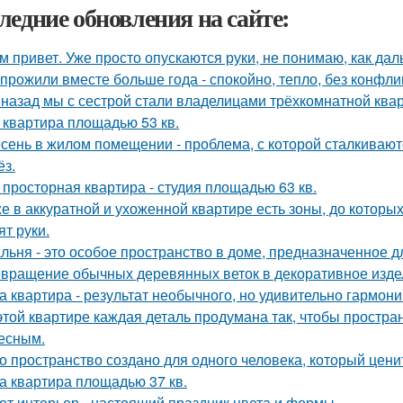
ледние обновления на сайте:
м привет. Уже просто опускаются руки, не понимаю, как дал
прожили вместе больше года - спокойно, тепло, без конфли
 назад мы с сестрой стали владелицами трёхкомнатной квар
 квартира площадью 53 кв.
сень в жилом помещении - проблема, с которой сталкивают
ёз.
 просторная квартира - студия площадью 63 кв.
е в аккуратной и ухоженной квартире есть зоны, до которых
ят руки.
льня - это особое пространство в доме, предназначенное д
вращение обычных деревянных веток в декоративное изде
а квартира - результат необычного, но удивительно гармони
этой квартире каждая деталь продумана так, чтобы простра
есным.
о пространство создано для одного человека, который цени
а квартира площадью 37 кв.
от интерьер - настоящий праздник цвета и формы.