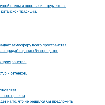
ычной стены и простых инструментов.
 китайской традиции.
задаёт атмосферу всего пространства.
рая придаёт зданию благородство,
о пространства.
тур и оттенков.
хновляет.
ешного проекта
идёт на то, что не решился бы предложить