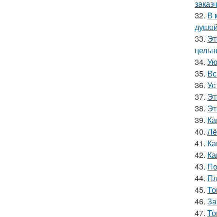
заказч
32.
В 
душой
33.
Эт
цельн
34.
Ую
35.
Вс
36.
Ус
37.
Эт
38.
Эт
39.
Ка
40.
Лё
41.
Ка
42.
Ка
43.
По
44.
Пл
45.
То
46.
За
47.
То