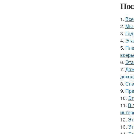
Пос
1.
Все
2.
Мы 
3.
Год
4.
Эта
5.
Пле
всерь
6.
Эта
7.
Даж
доход
8.
Спа
9.
Пре
10.
Эт
11.
В 
интер
12.
Эт
13.
Эт
14.
Эт