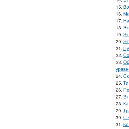
15.
Во
16.
Ма
17.
На
18.
Эк
19.
Эт
20.
Эт
21.
Пу
22.
Со
23.
Об
уравн
24.
Ск
25.
Ти
26.
Пр
27.
Эт
28.
Ка
29.
Тр
30.
С 
31.
Ко