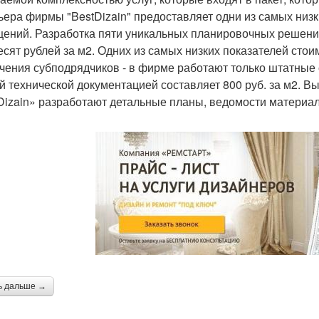
ьера фирмы "BestDizain" предоставляет одни из самых низ
ений. Разработка пяти уникальных планировочных решений
есят рублей за м2. Одних из самых низких показателей стоим
чения субподрядчиков - в фирме работают только штатные 
й технической документацией составляет 800 руб. за м2.
Dizain» разработают детальные планы, ведомости материал
ь дальше →