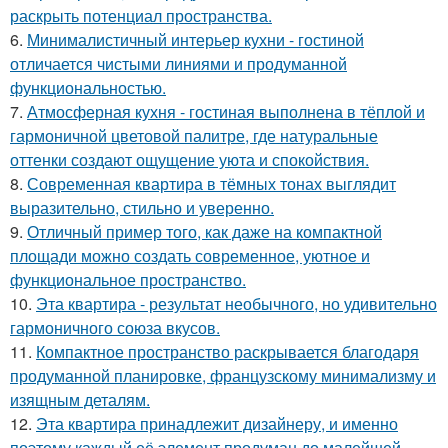
раскрыть потенциал пространства.
6.
Минималистичный интерьер кухни - гостиной
отличается чистыми линиями и продуманной
функциональностью.
7.
Атмосферная кухня - гостиная выполнена в тёплой и
гармоничной цветовой палитре, где натуральные
оттенки создают ощущение уюта и спокойствия.
8.
Современная квартира в тёмных тонах выглядит
выразительно, стильно и уверенно.
9.
Отличный пример того, как даже на компактной
площади можно создать современное, уютное и
функциональное пространство.
10.
Эта квартира - результат необычного, но удивительно
гармоничного союза вкусов.
11.
Компактное пространство раскрывается благодаря
продуманной планировке, французскому минимализму и
изящным деталям.
12.
Эта квартира принадлежит дизайнеру, и именно
поэтому каждый её элемент продуман до малейшей