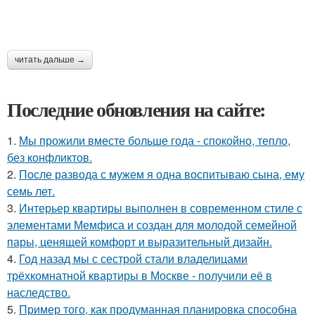
читать дальше →
Последние обновления на сайте:
1.
Мы прожили вместе больше года - спокойно, тепло,
без конфликтов.
2.
После развода с мужем я одна воспитываю сына, ему
семь лет.
3.
Интерьер квартиры выполнен в современном стиле с
элементами Мемфиса и создан для молодой семейной
пары, ценящей комфорт и выразительный дизайн.
4.
Год назад мы с сестрой стали владелицами
трёхкомнатной квартиры в Москве - получили её в
наследство.
5.
Пример того, как продуманная планировка способна