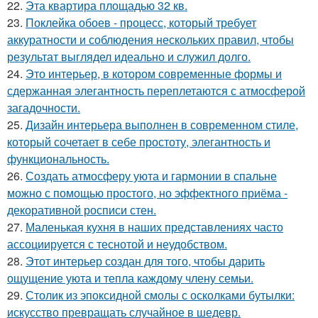
22.
Эта квартира площадью 32 кв.
23.
Поклейка обоев - процесс, который требует
аккуратности и соблюдения нескольких правил, чтобы
результат выглядел идеально и служил долго.
24.
Это интерьер, в котором современные формы и
сдержанная элегантность переплетаются с атмосферой
загадочности.
25.
Дизайн интерьера выполнен в современном стиле,
который сочетает в себе простоту, элегантность и
функциональность.
26.
Создать атмосферу уюта и гармонии в спальне
можно с помощью простого, но эффектного приёма -
декоративной росписи стен.
27.
Маленькая кухня в наших представлениях часто
ассоциируется с теснотой и неудобством.
28.
Этот интерьер создан для того, чтобы дарить
ощущение уюта и тепла каждому члену семьи.
29.
Столик из эпоксидной смолы с осколками бутылки:
искусство превращать случайное в шедевр.