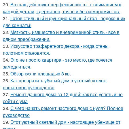
30.
Вот как действуют перфекционисты: с вниманием к
каждой детали, сдержанно, точно и без компромиссов.
31.
Готов стильный и функциональный стол - подоконник
для комнаты!
32.
Мягкость, изящество и вневременной стиль - всё в
одном преображении.
33.
Искусство трафаретного декора - когда стены
полотном становятся.
34.
Это не просто квартира - это место, где хочется
замедлиться.
35.
Обзор кухни площадью 8 кв.
36.
Как превратить убитый дом в уютный уголок:
пошаговое руководство
37.
Ремонт дачного дома за 12 дней: как всё успеть и не
сойти с ума
38.
С чего начать ремонт частного дома с нуля? Полное
руководство
39.
Этот уютный светлый дом - настоящее убежище от
суеты.