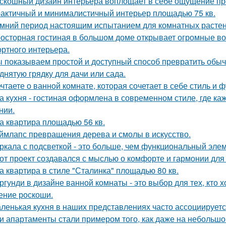
скошный дизайн интерьера воплощает в себе ощущение прос
актичный и минималистичный интерьер площадью 75 кв.
мний период настоящим испытанием для комнатных растен
осторная гостиная в большом доме открывает огромные во
ртного интерьера.
 показываем простой и доступный способ превратить обы
днятую грядку для дачи или сада.
чтаете о ванной комнате, которая сочетает в себе стиль и
а кухня - гостиная оформлена в современном стиле, где к
нии.
а квартира площадью 56 кв.
ймлапс превращения дерева и смолы в искусство.
ркала с подсветкой - это больше, чем функциональный эле
от проект создавался с мыслью о комфорте и гармонии для 
а квартира в стиле "Сталинка" площадью 80 кв.
ргунди в дизайне ванной комнаты - это выбор для тех, кто х
ние роскоши.
ленькая кухня в наших представлениях часто ассоциируется
и апартаменты стали примером того, как даже на небольшо