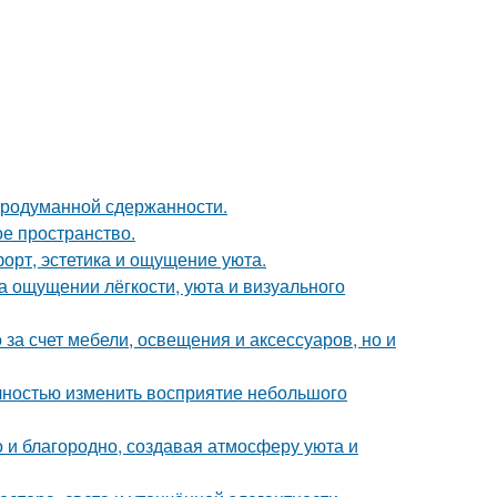
продуманной сдержанности.
ое пространство.
форт, эстетика и ощущение уюта.
а ощущении лёгкости, уюта и визуального
за счет мебели, освещения и аксессуаров, но и
лностью изменить восприятие небольшого
 и благородно, создавая атмосферу уюта и