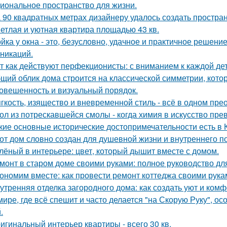
иональное пространство для жизни.
 90 квадратных метрах дизайнеру удалось создать простран
етлая и уютная квартира площадью 43 кв.
йка у окна - это, безусловно, удачное и практичное решени
никаций.
т как действуют перфекционисты: с вниманием к каждой дет
щий облик дома строится на классической симметрии, кото
овешенность и визуальный порядок.
гкость, изящество и вневременной стиль - всё в одном пре
ол из потрескавшейся смолы - когда химия в искусство пре
кие основные исторические достопримечательности есть в 
от дом словно создан для душевной жизни и внутреннего по
лёный в интерьере: цвет, который дышит вместе с домом.
монт в старом доме своими руками: полное руководство д
ономим вместе: как провести ремонт коттеджа своими рука
утренняя отделка загородного дома: как создать уют и ком
мире, где всё спешит и часто делается "на Скорую Руку", осо
.
игинальный интерьер квартиры - всего 30 кв.