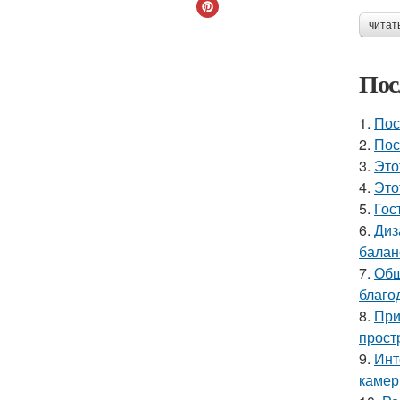
читат
Пос
1.
Пос
2.
Пос
3.
Это
4.
Это
5.
Гос
6.
Диз
балан
7.
Общ
благо
8.
При
прост
9.
Инт
камер