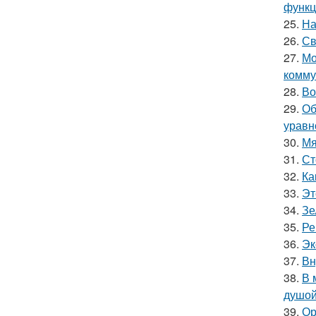
функц
25.
На
26.
Св
27.
Мо
комму
28.
Во
29.
Об
уравн
30.
Мя
31.
Ст
32.
Ка
33.
Эт
34.
Зе
35.
Ре
36.
Эк
37.
Вн
38.
В 
душой
39.
Ор