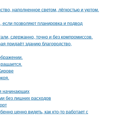
ство, наполненное светом, лёгкостью и уютом.
е, если позволяют планировка и подвод
али, сдержанно, точно и без компромиссов.
рая придаёт зданию благородство,
ображении.
вращается.
Кирове
коя.
ля начинающих
ми без лишних расходов
форт
бенно ценно видеть, как кто-то работает с