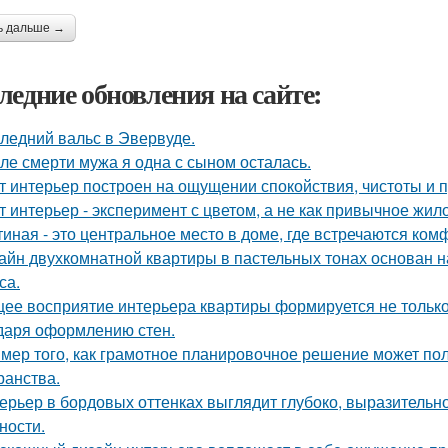
ь дальше →
ледние обновления на сайте:
ледний вальс в Эвервуде.
ле смерти мужа я одна с сыном осталась.
т интерьер построен на ощущении спокойствия, чистоты и 
т интерьер - эксперимент с цветом, а не как привычное жил
тиная - это центральное место в доме, где встречаются ком
айн двухкомнатной квартиры в пастельных тонах основан н
са.
ее восприятие интерьера квартиры формируется не только 
даря оформлению стен.
мер того, как грамотное планировочное решение может по
ранства.
ерьер в бордовых оттенках выглядит глубоко, выразительно
ности.