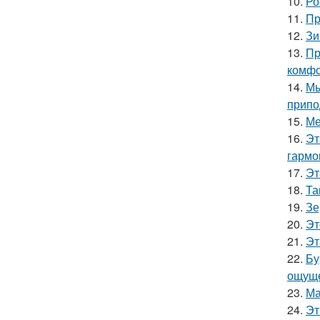
10.
Ро
11.
Пр
12.
Зи
13.
Пр
комфо
14.
Мы
припо
15.
Ме
16.
Эт
гармо
17.
Эт
18.
Та
19.
Зе
20.
Эт
21.
Эт
22.
Бу
ощуще
23.
Ма
24.
Эт