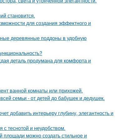
тора, света и утончённой элегантности.
ий становится.
зможности для создания эффектного и
чные деревянные поддоны в удобную
 функциональность?
аждая деталь продумана для комфорта и
мент ванной комнаты или прихожей.
всей семьи - от детей до бабушек и дедушек.
очет добавить интерьеру глубину, элегантность и
 с теснотой и неудобством.
й площади можно создать стильное и