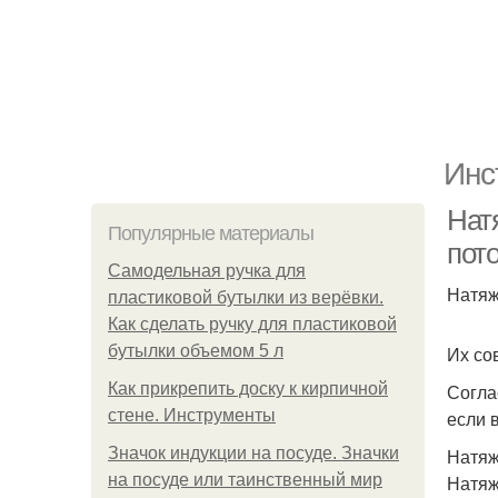
Инс
Нат
Популярные материалы
пот
Самодельная ручка для
Натяж
пластиковой бутылки из верёвки.
Как сделать ручку для пластиковой
бутылки объемом 5 л
Их со
Как прикрепить доску к кирпичной
Согла
стене. Инструменты
если 
Значок индукции на посуде. Значки
Натяж
на посуде или таинственный мир
Натяж