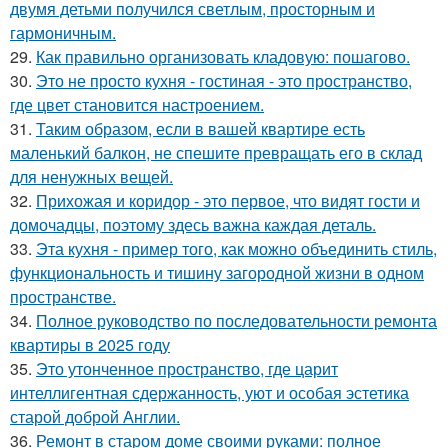
двумя детьми получился светлым, просторным и
гармоничным.
29.
Как правильно организовать кладовую: пошагово.
30.
Это не просто кухня - гостиная - это пространство,
где цвет становится настроением.
31.
Таким образом, если в вашей квартире есть
маленький балкон, не спешите превращать его в склад
для ненужных вещей.
32.
Прихожая и коридор - это первое, что видят гости и
домочадцы, поэтому здесь важна каждая деталь.
33.
Эта кухня - пример того, как можно объединить стиль,
функциональность и тишину загородной жизни в одном
пространстве.
34.
Полное руководство по последовательности ремонта
квартиры в 2025 году
35.
Это утонченное пространство, где царит
интеллигентная сдержанность, уют и особая эстетика
старой доброй Англии.
36.
Ремонт в старом доме своими руками: полное