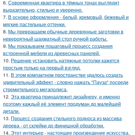
6.
Современная квартира в тёмных тонах выглядит
выразительно, стильно и уверенно.
7.
В основе оформления - белый, кремовый, бежевый и
мягкие пастельные оттенки.
8.
Мы превращаем обычные деревянные заготовки в
невероятный шахматный стол ручной работы.
9.
Мы показываем пошаговый процесс создания
встроенной мебели из древесных панелей.
10.
Решение установить натяжные потолки кажется
простым только на первый взгляд.
11.
В этом компактном пространстве удалось создать
удивительный эффект - словно нажать "Пауза" посреди
стремительного мегаполиса.
12.
Эта квартира принадлежит дизайнеру, и именно
поэтому каждый её элемент продуман до малейшей
детали.
13.
Процесс создания стильного подноса из массива
дерева - от склейки до финишной обработки.
14.
Этот интерьер - настоящее произведение искусства,