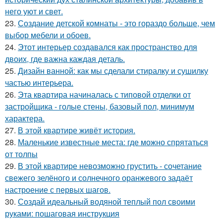
него уют и свет.
23.
Создание детской комнаты - это гораздо больше, чем
выбор мебели и обоев.
24.
Этот интерьер создавался как пространство для
двоих, где важна каждая деталь.
25.
Дизайн ванной: как мы сделали стиралку и сушилку
частью интерьера.
26.
Эта квартира начиналась с типовой отделки от
застройщика - голые стены, базовый пол, минимум
характера.
27.
В этой квартире живёт история.
28.
Маленькие известные места: где можно спрятаться
от толпы
29.
В этой квартире невозможно грустить - сочетание
свежего зелёного и солнечного оранжевого задаёт
настроение с первых шагов.
30.
Создай идеальный водяной теплый пол своими
руками: пошаговая инструкция