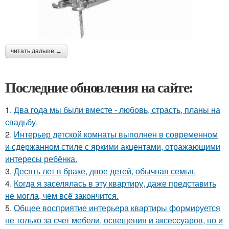
читать дальше →
Последние обновления на сайте:
1.
Два года мы были вместе - любовь, страсть, планы на
свадьбу.
2.
Интерьер детской комнаты выполнен в современном
и сдержанном стиле с яркими акцентами, отражающими
интересы ребёнка.
3.
Десять лет в браке, двое детей, обычная семья.
4.
Когда я заселялась в эту квартиру, даже представить
не могла, чем всё закончится.
5.
Общее восприятие интерьера квартиры формируется
не только за счет мебели, освещения и аксессуаров, но и