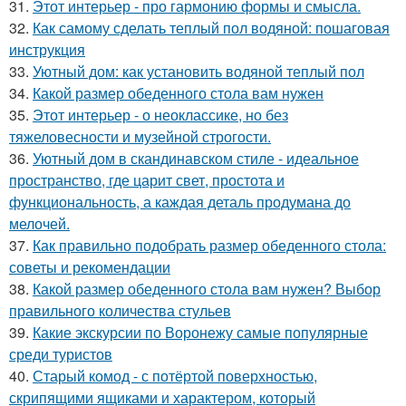
31.
Этот интерьер - про гармонию формы и смысла.
32.
Как самому сделать теплый пол водяной: пошаговая
инструкция
33.
Уютный дом: как установить водяной теплый пол
34.
Какой размер обеденного стола вам нужен
35.
Этот интерьер - о неоклассике, но без
тяжеловесности и музейной строгости.
36.
Уютный дом в скандинавском стиле - идеальное
пространство, где царит свет, простота и
функциональность, а каждая деталь продумана до
мелочей.
37.
Как правильно подобрать размер обеденного стола:
советы и рекомендации
38.
Какой размер обеденного стола вам нужен? Выбор
правильного количества стульев
39.
Какие экскурсии по Воронежу самые популярные
среди туристов
40.
Старый комод - с потёртой поверхностью,
скрипящими ящиками и характером, который