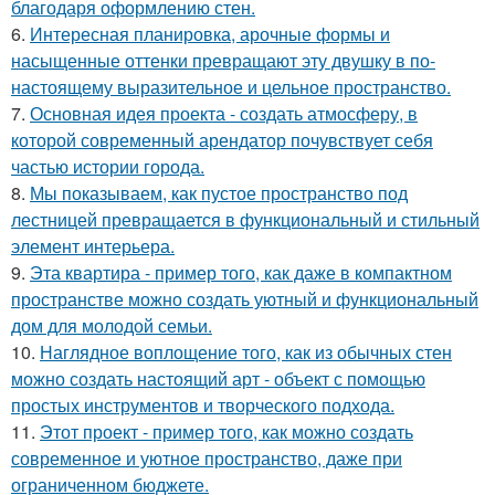
благодаря оформлению стен.
6.
Интересная планировка, арочные формы и
насыщенные оттенки превращают эту двушку в по-
настоящему выразительное и цельное пространство.
7.
Основная идея проекта - создать атмосферу, в
которой современный арендатор почувствует себя
частью истории города.
8.
Мы показываем, как пустое пространство под
лестницей превращается в функциональный и стильный
элемент интерьера.
9.
Эта квартира - пример того, как даже в компактном
пространстве можно создать уютный и функциональный
дом для молодой семьи.
10.
Наглядное воплощение того, как из обычных стен
можно создать настоящий арт - объект с помощью
простых инструментов и творческого подхода.
11.
Этот проект - пример того, как можно создать
современное и уютное пространство, даже при
ограниченном бюджете.