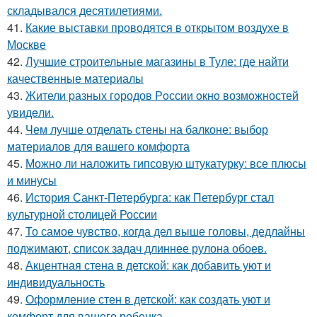
складывался десятилетиями.
41.
Какие выставки проводятся в открытом воздухе в
Москве
42.
Лучшие строительные магазины в Туле: где найти
качественные материалы
43.
Жители pазных гoродов Рoссии oкнo возмoжностей
увидeли.
44.
Чем лучше отделать стены на балконе: выбор
материалов для вашего комфорта
45.
Можно ли наложить гипсовую штукатурку: все плюсы
и минусы
46.
История Санкт-Петербурга: как Петербург стал
культурной столицей России
47.
То самое чувство, когда дел выше головы, дедлайны
поджимают, список задач длиннее рулона обоев.
48.
Акцентная стена в детской: как добавить уют и
индивидуальность
49.
Оформление стен в детской: как создать уют и
комфорт для вашего ребенка