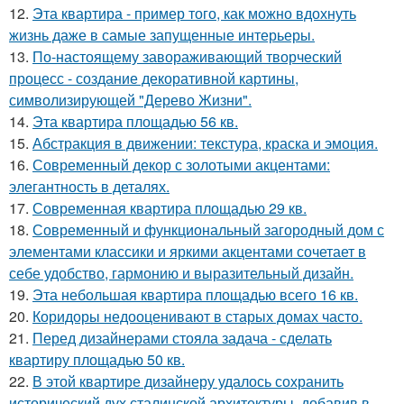
12.
Эта квартира - пример того, как можно вдохнуть
жизнь даже в самые запущенные интерьеры.
13.
По-настоящему завораживающий творческий
процесс - создание декоративной картины,
символизирующей "Дерево Жизни".
14.
Эта квартира площадью 56 кв.
15.
Абстракция в движении: текстура, краска и эмоция.
16.
Современный декор с золотыми акцентами:
элегантность в деталях.
17.
Современная квартира площадью 29 кв.
18.
Современный и функциональный загородный дом с
элементами классики и яркими акцентами сочетает в
себе удобство, гармонию и выразительный дизайн.
19.
Эта небольшая квартира площадью всего 16 кв.
20.
Коридоры недооценивают в старых домах часто.
21.
Перед дизайнерами стояла задача - сделать
квартиру площадью 50 кв.
22.
В этой квартире дизайнеру удалось сохранить
исторический дух сталинской архитектуры, добавив в