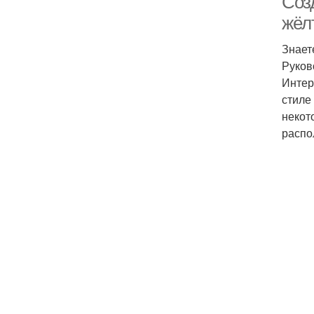
Соз
жёл
Знает
Руков
Интер
стиле
некот
распо