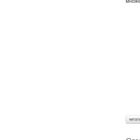
множе
читат