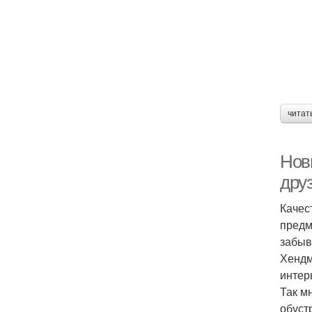
читат
Нов
друз
Качес
предм
забыв
Хендм
интер
Так м
обуст