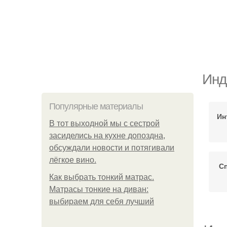
Инд
Популярные материалы
Ин
В тот выходной мы с сестрой
засиделись на кухне допоздна,
обсуждали новости и потягивали
лёгкое вино.
С
Как выбрать тонкий матрас.
Матрасы тонкие на диван:
выбираем для себя лучший