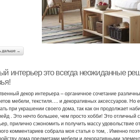
ь дальше →
ый интерьер это всегда неожиданные ре
ья!
твенный декор интерьера – органичное сочетание различны
етов мебели, текстиля…. и декоративных аксессуаров. Но е
ать при украшении своего дома, так как он продолжает наб
ейд . Это нечто большее, чем просто хобби! Это отличный
ьер, прилично сэкономить и получить массу удовольствие о
ного комментариев собрала моя статья о том, . Именно поэ
ройству дома предметами мебели и декоративными элемент