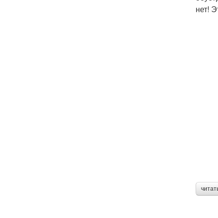
нет! Э
читат