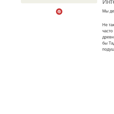
Инт
Мы де
Не та
часто
древн
бы Та
подуш