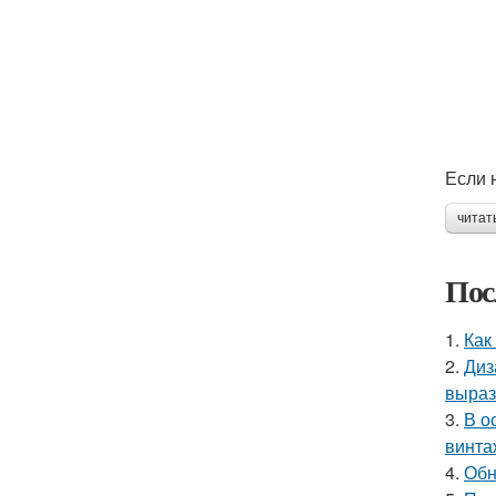
Если 
читат
Пос
1.
Как
2.
Диз
выраз
3.
В о
винта
4.
Обн