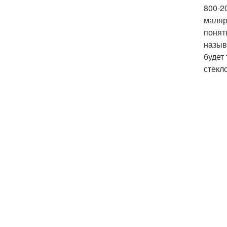
800-2
маляр
понят
назыв
будет
стекл