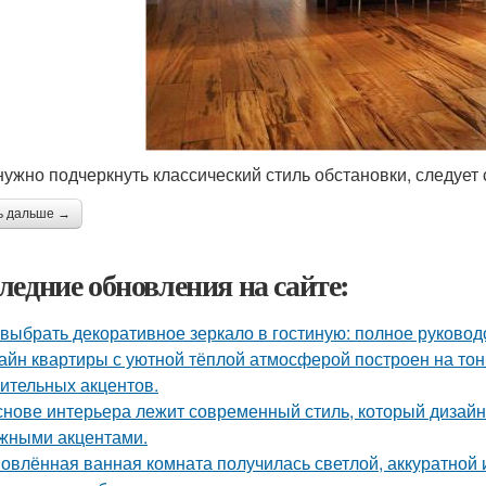
нужно подчеркнуть классический стиль обстановки, следует
ь дальше →
ледние обновления на сайте:
 выбрать декоративное зеркало в гостиную: полное руково
айн квартиры с уютной тёплой атмосферой построен на тон
ительных акцентов.
снове интерьера лежит современный стиль, который дизайн
жными акцентами.
овлённая ванная комната получилась светлой, аккуратной 