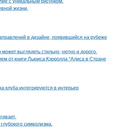
лие с уникальным рисунком.
евной жизни.
направлений в дизайне, появившийся на рубеже
 может выглядеть стильно, уютно и дорого.
ем от книги Льюиса Кэрролла "Алиса в Стране
ка клуба интегрируются в интерьер
гивает.
и глубокого символизма.