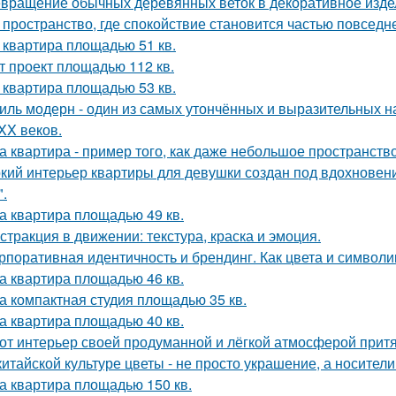
вращение обычных деревянных веток в декоративное изде
 пространство, где спокойствие становится частью повседн
 квартира площадью 51 кв.
т проект площадью 112 кв.
 квартира площадью 53 кв.
иль модерн - один из самых утончённых и выразительных 
 XX веков.
а квартира - пример того, как даже небольшое пространство
кий интерьер квартиры для девушки создан под вдохновени
".
а квартира площадью 49 кв.
стракция в движении: текстура, краска и эмоция.
рпоративная идентичность и брендинг. Как цвета и символи
а квартира площадью 46 кв.
а компактная студия площадью 35 кв.
а квартира площадью 40 кв.
от интерьер своей продуманной и лёгкой атмосферой притя
китайской культуре цветы - не просто украшение, а носител
а квартира площадью 150 кв.