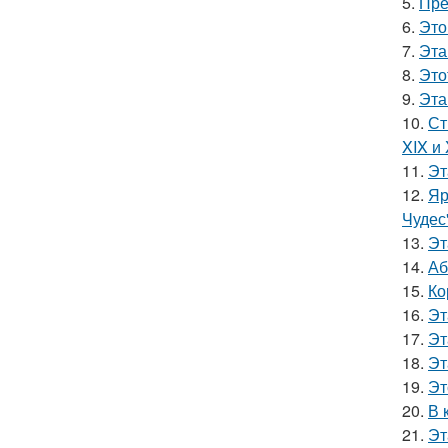
5.
Пре
6.
Это
7.
Эта
8.
Это
9.
Эта
10.
Ст
XIX и
11.
Эт
12.
Яр
Чудес
13.
Эт
14.
Аб
15.
Ко
16.
Эт
17.
Эт
18.
Эт
19.
Эт
20.
В 
21.
Эт