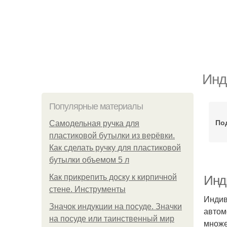
Инд
Популярные материалы
По
Самодельная ручка для
пластиковой бутылки из верёвки.
Как сделать ручку для пластиковой
бутылки объемом 5 л
Как прикрепить доску к кирпичной
Инди
стене. Инструменты
Индив
Значок индукции на посуде. Значки
автом
на посуде или таинственный мир
множе