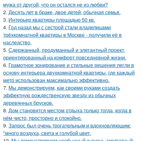
мужа от другой, что он остался не из любви?
2.
Десять лет в браке, двое детей, обычная семья.
3.
Интерьер квартиры площадью 50 кв.
4.
Год назад мы с сестрой стали владелицами
трёхкомнатной квартиры в Москве - получили её в
наследство.
5.
Сдержанный, продуманный и элегантный проект,
ориентированный на комфорт повседневной жизни.
6.
Грамотное зонирование и стильные решения легли в
основу интерьера двухкомнатной квартиры, где каждый
метр использован максимально эффективно.
7.
Мы демонстрируем, как своими руками создать
эффектную рождественскую звезду из обычных
деревянных брусков.
8.
Дом становится местом отдыха только тогда, когда в
нём чисто, просторно и спокойно.
9.
Запрос был очень трогательным и вдохновляющим:
"много воздуха, света и голубой цвет.
10.
Мы демонстрируем необычный и очень аккуратный