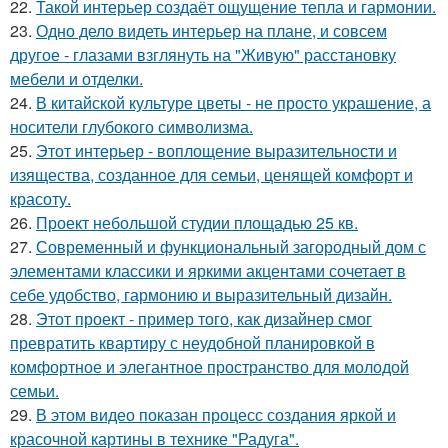
22.
Такой интерьер создаёт ощущение тепла и гармонии.
23.
Одно дело видеть интерьер на плане, и совсем
другое - глазами взглянуть на "Живую" расстановку
мебели и отделки.
24.
В китайской культуре цветы - не просто украшение, а
носители глубокого символизма.
25.
Этот интерьер - воплощение выразительности и
изящества, созданное для семьи, ценящей комфорт и
красоту.
26.
Проект небольшой студии площадью 25 кв.
27.
Современный и функциональный загородный дом с
элементами классики и яркими акцентами сочетает в
себе удобство, гармонию и выразительный дизайн.
28.
Этот проект - пример того, как дизайнер смог
превратить квартиру с неудобной планировкой в
комфортное и элегантное пространство для молодой
семьи.
29.
В этом видео показан процесс создания яркой и
красочной картины в технике "Радуга".