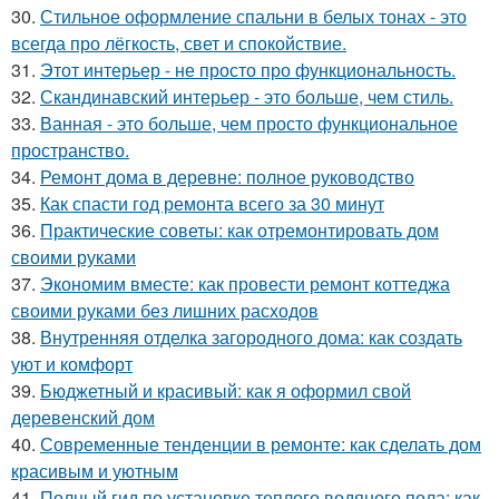
30.
Стильное оформление спальни в белых тонах - это
всегда про лёгкость, свет и спокойствие.
31.
Этот интерьер - не просто про функциональность.
32.
Скандинавский интерьер - это больше, чем стиль.
33.
Ванная - это больше, чем просто функциональное
пространство.
34.
Ремонт дома в деревне: полное руководство
35.
Как спасти год ремонта всего за 30 минут
36.
Практические советы: как отремонтировать дом
своими руками
37.
Экономим вместе: как провести ремонт коттеджа
своими руками без лишних расходов
38.
Внутренняя отделка загородного дома: как создать
уют и комфорт
39.
Бюджетный и красивый: как я оформил свой
деревенский дом
40.
Современные тенденции в ремонте: как сделать дом
красивым и уютным
41.
Полный гид по установке теплого водяного пола: как