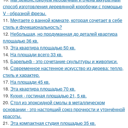
способ изготовления деревянной коробочки с помощью
V - образной фрезы.
11.
Мечтаете о ванной комнате, которая сочетает в себе
стиль и функциональность?
12.
Небольшая, но продуманная до деталей квартира
площадью 36 кв.
13.
Эта квартира площадью 50 кв.
14.
На площади всего 33 кв.
15.
Барельеф - это сочетание скульптуры и живописи.
16.
Современное настенное искусство из дерева: тепло,
стиль и характер.
17.
На площади 45 кв.
18.
Эта квартира площадью 70 кв.
19.
Кухня - гостиная площадью 21, 5 кв.
20.
Стол из эпоксидной смолы в металлическом
основании - это настоящий союз прочности и утончённой
красоты.
21.
Эта компактная студия площадью 35 кв.