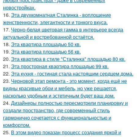
любых пространствах - даже в современных
новостройках.
16.
Эта двухкомнатная Сталинка - воплощение
женственности, элегантности и тонкого вкуса.
17.
Черно-белая цветовая гамма в интерьере всегда
актуальной и востребованной остаётся.
18.
Эта квартира площадью 50 кв.
19.
Эта квартира площадью 56 кв.
20.
Эта квартира в стиле "Сталинка" площадью 80 кв.
21.
Эта просторная квартира площадью 99 кв.
22.
Эта кухня - гостиная стала настоящим сердцем дома.
23.
Черновой этап ремонта - это момент, когда ещё не
видны красивые обои и мебель, но уже решается,
насколько удобным и эстетичным будет ваш дом.
24.
Дизайнеры полностью пересмотрели планировку и
создали пространство, где современный стиль
гармонично сочетается с функциональностью и
комфортом.
25.
В этом видео показан процесс создания яркой и