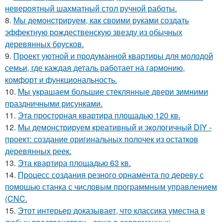
невероятный шахматный стол ручной работы.
8.
Мы демонстрируем, как своими руками создать
эффектную рождественскую звезду из обычных
деревянных брусков.
9.
Проект уютной и продуманной квартиры для молодой
семьи, где каждая деталь работает на гармонию,
комфорт и функциональность.
10.
Мы украшаем большие стеклянные двери зимними
праздничными рисунками.
11.
Эта просторная квартира площадью 120 кв.
12.
Мы демонстрируем креативный и экологичный DIY -
проект: создание оригинальных полочек из остатков
деревянных реек.
13.
Эта квартира площадью 63 кв.
14.
Процесс создания резного орнамента по дереву с
помощью станка с числовым программным управлением
(CNC.
15.
Этот интерьер доказывает, что классика уместна в