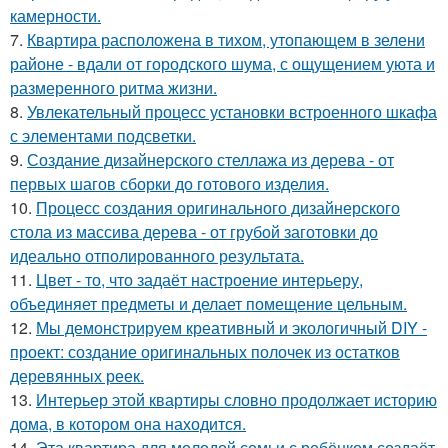
камерности.
7.
Квартира расположена в тихом, утопающем в зелени
районе - вдали от городского шума, с ощущением уюта и
размеренного ритма жизни.
8.
Увлекательный процесс установки встроенного шкафа
с элементами подсветки.
9.
Создание дизайнерского стеллажа из дерева - от
первых шагов сборки до готового изделия.
10.
Процесс создания оригинального дизайнерского
стола из массива дерева - от грубой заготовки до
идеально отполированного результата.
11.
Цвет - то, что задаёт настроение интерьеру,
объединяет предметы и делает помещение цельным.
12.
Мы демонстрируем креативный и экологичный DIY -
проект: создание оригинальных полочек из остатков
деревянных реек.
13.
Интерьер этой квартиры словно продолжает историю
дома, в котором она находится.
14.
Эта квартира для молодой семьи с ребёнком создаёт