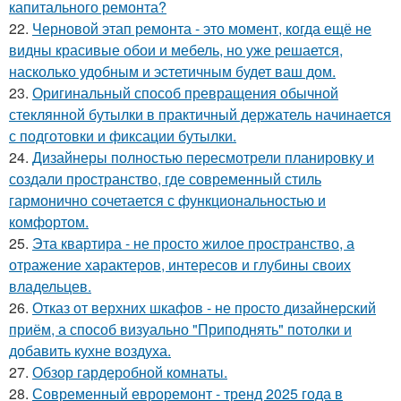
капитального ремонта?
22.
Черновой этап ремонта - это момент, когда ещё не
видны красивые обои и мебель, но уже решается,
насколько удобным и эстетичным будет ваш дом.
23.
Оригинальный способ превращения обычной
стеклянной бутылки в практичный держатель начинается
с подготовки и фиксации бутылки.
24.
Дизайнеры полностью пересмотрели планировку и
создали пространство, где современный стиль
гармонично сочетается с функциональностью и
комфортом.
25.
Эта квартира - не просто жилое пространство, а
отражение характеров, интересов и глубины своих
владельцев.
26.
Отказ от верхних шкафов - не просто дизайнерский
приём, а способ визуально "Приподнять" потолки и
добавить кухне воздуха.
27.
Обзор гардеробной комнаты.
28.
Современный евроремонт - тренд 2025 года в