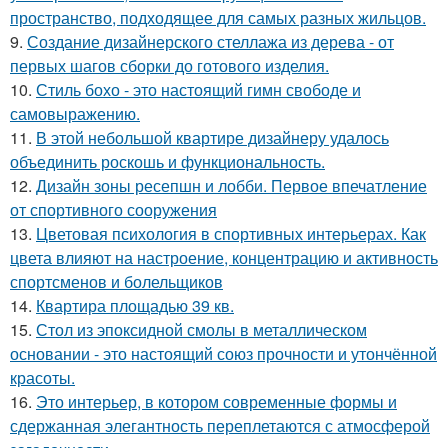
пространство, подходящее для самых разных жильцов.
9.
Создание дизайнерского стеллажа из дерева - от
первых шагов сборки до готового изделия.
10.
Стиль бохо - это настоящий гимн свободе и
самовыражению.
11.
В этой небольшой квартире дизайнеру удалось
объединить роскошь и функциональность.
12.
Дизайн зоны ресепшн и лобби. Первое впечатление
от спортивного сооружения
13.
Цветовая психология в спортивных интерьерах. Как
цвета влияют на настроение, концентрацию и активность
спортсменов и болельщиков
14.
Квартира площадью 39 кв.
15.
Стол из эпоксидной смолы в металлическом
основании - это настоящий союз прочности и утончённой
красоты.
16.
Это интерьер, в котором современные формы и
сдержанная элегантность переплетаются с атмосферой