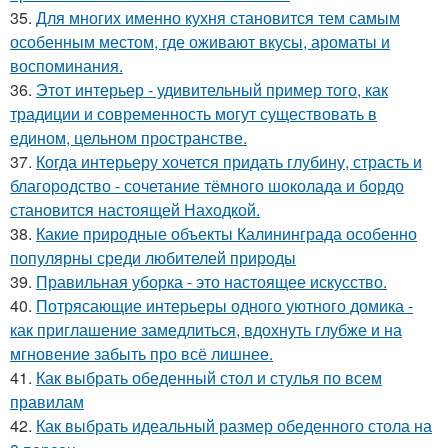
35.
Для многих именно кухня становится тем самым
особенным местом, где оживают вкусы, ароматы и
воспоминания.
36.
Этот интерьер - удивительный пример того, как
традиции и современность могут существовать в
едином, цельном пространстве.
37.
Когда интерьеру хочется придать глубину, страсть и
благородство - сочетание тёмного шоколада и бордо
становится настоящей Находкой.
38.
Какие природные объекты Калининграда особенно
популярны среди любителей природы
39.
Правильная уборка - это настоящее искусство.
40.
Потрясающие интерьеры одного уютного домика -
как приглашение замедлиться, вдохнуть глубже и на
мгновение забыть про всё лишнее.
41.
Как выбрать обеденный стол и стулья по всем
правилам
42.
Как выбрать идеальный размер обеденного стола на