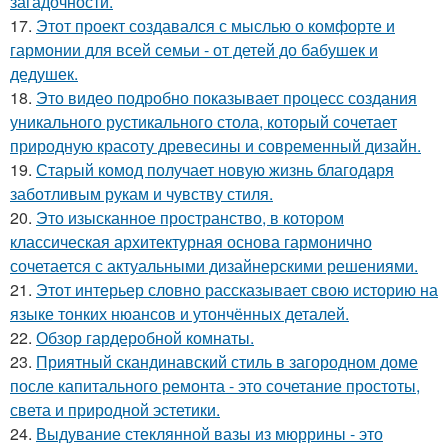
загадочности.
17.
Этот проект создавался с мыслью о комфорте и
гармонии для всей семьи - от детей до бабушек и
дедушек.
18.
Это видео подробно показывает процесс создания
уникального рустикального стола, который сочетает
природную красоту древесины и современный дизайн.
19.
Старый комод получает новую жизнь благодаря
заботливым рукам и чувству стиля.
20.
Это изысканное пространство, в котором
классическая архитектурная основа гармонично
сочетается с актуальными дизайнерскими решениями.
21.
Этот интерьер словно рассказывает свою историю на
языке тонких нюансов и утончённых деталей.
22.
Обзор гардеробной комнаты.
23.
Приятный скандинавский стиль в загородном доме
после капитального ремонта - это сочетание простоты,
света и природной эстетики.
24.
Выдувание стеклянной вазы из мюррины - это