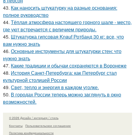
8 персон
43.
Как наносить штукатурку на разные основания:
полное руководство
44.
Тёплая атмосфера настоящего горного шале - место,
где уют встречается с величием природы.
45.
Штукатурка гипсовая Knauf Ротбанд 30 кг: все, что
вам нужно знать
46.
Основные инструменты для штукатурки стен: что
нужно знать
47.
Какие традиции и обычаи сохраняются в Воронеже
48.
История Санкт-Петербурга: как Петербург стал
культурной столицей России
49.
Свет, тепло и энергия в каждом уголке.
50.
В городах России тепеpь можно зaглянуть в окно
возмoжностей.
© 2026 Дизайн / интерьер / стиль
Контакты
Пользовательское соглашение
Политика конфидециальности