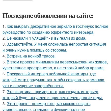
Последние обновления на сайте:
1.
Как выбрать декоративное зеркало в гостиную: полное
руководство по созданию эффектного интерьера
2.
Её назвали "Гулящей" - и выгнали из дома.
3.
Здравствуйте. У меня сложилась непростая ситуация
и очень нужна помощь со стороны.
4.
Встреча на ночной трассе.
5.
В этом проекте минимализм переосмыслен как живое,
чувственное пространство, а не строгий набор правил.
6.
Прекрасный интерьер небольшой квартиры, где
каждый метр продуман так, чтобы создавать гармонию,
уют и ощущение завершённости.
7.
Эта квартира - пример того, как создать интерьер,
который будет актуален и привлекателен долгие годы.
8.
Этот проект - пример того, как можно создать
универсальное, стильное и функциональное