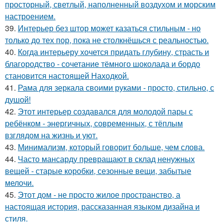
просторный, светлый, наполненный воздухом и морским
настроением.
39.
Интерьер без штор может казаться стильным - но
только до тех пор, пока не столкнёшься с реальностью.
40.
Когда интерьеру хочется придать глубину, страсть и
благородство - сочетание тёмного шоколада и бордо
становится настоящей Находкой.
41.
Рама для зеркала своими руками - просто, стильно, с
душой!
42.
Этот интерьер создавался для молодой пары с
ребёнком - энергичных, современных, с тёплым
взглядом на жизнь и уют.
43.
Минимализм, который говорит больше, чем слова.
44.
Часто мансарду превращают в склад ненужных
вещей - старые коробки, сезонные вещи, забытые
мелочи.
45.
Этот дом - не просто жилое пространство, а
настоящая история, рассказанная языком дизайна и
стиля.