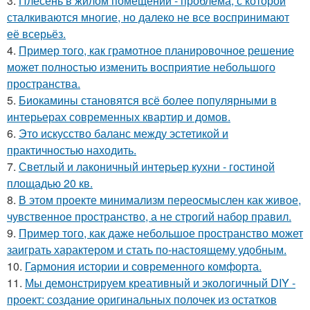
3.
Плесень в жилом помещении - проблема, с которой
сталкиваются многие, но далеко не все воспринимают
её всерьёз.
4.
Пример того, как грамотное планировочное решение
может полностью изменить восприятие небольшого
пространства.
5.
Биокамины становятся всё более популярными в
интерьерах современных квартир и домов.
6.
Это искусство баланс между эстетикой и
практичностью находить.
7.
Светлый и лаконичный интерьер кухни - гостиной
площадью 20 кв.
8.
В этом проекте минимализм переосмыслен как живое,
чувственное пространство, а не строгий набор правил.
9.
Пример того, как даже небольшое пространство может
заиграть характером и стать по-настоящему удобным.
10.
Гармония истории и современного комфорта.
11.
Мы демонстрируем креативный и экологичный DIY -
проект: создание оригинальных полочек из остатков