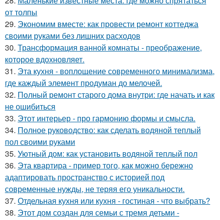
28.
Маленькие известные места: где можно спрятаться
от толпы
29.
Экономим вместе: как провести ремонт коттеджа
своими руками без лишних расходов
30.
Трансформация ванной комнаты - преображение,
которое вдохновляет.
31.
Эта кухня - воплощение современного минимализма,
где каждый элемент продуман до мелочей.
32.
Полный ремонт старого дома внутри: где начать и как
не ошибиться
33.
Этот интерьер - про гармонию формы и смысла.
34.
Полное руководство: как сделать водяной теплый
пол своими руками
35.
Уютный дом: как установить водяной теплый пол
36.
Эта квартира - пример того, как можно бережно
адаптировать пространство с историей под
современные нужды, не теряя его уникальности.
37.
Отдельная кухня или кухня - гостиная - что выбрать?
38.
Этот дом создан для семьи с тремя детьми -