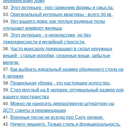
деревенскому дому
32.
Этот интерьер - про гармонию формы и смысла.
33.
Оригинальный интерьер квартиры - всего 30 кв.
34.
Уют вашего дома: как теплые водяные полы
улучшают комфорт жилища
35.
Этот интерьер - о неоклассике, но без
тяжеловесности и музейной строгости.
36.
Часто мансарду превращают в склад ненужных
вещей - старые коробки, сезонные вещи, забытые
мелочи.
37.
Как выбрать идеальный размер обеденного стола на
8 человек
38.
Правильная уборка - это настоящее искусство.
39.
Стол круглый на 8 человек: оптимальный размер для
вашего пространства
40.
Можно ли наносить декоративную штукатурку на
ДСП: советы и рекомендации
41.
Военные песни не всегда про Силу оружия.
42.
Ничего лишнего. Только стиль и функциональность.