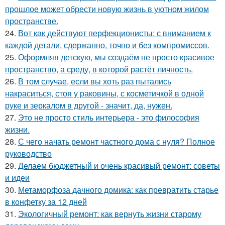
прошлое может обрести новую жизнь в уютном жилом
пространстве.
24.
Вот как действуют перфекционисты: с вниманием к
каждой детали, сдержанно, точно и без компромиссов.
25.
Оформляя детскую, мы создаём не просто красивое
пространство, а среду, в которой растёт личность.
26.
В том случае, если вы хоть раз пытались
накраситься, стоя у раковины, с косметичкой в одной
руке и зеркалом в другой - значит, да, нужен.
27.
Это не просто стиль интерьера - это философия
жизни.
28.
С чего начать ремонт частного дома с нуля? Полное
руководство
29.
Делаем бюджетный и очень красивый ремонт: советы
и идеи
30.
Метаморфоза дачного домика: как превратить старье
в конфетку за 12 дней
31.
Экологичный ремонт: как вернуть жизни старому