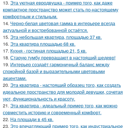
13.
Эта уютная евродвушка - пример того, как даже
компактное пространство может стать по-настоящему
комфортным и стильным.
14.
Черно-белая цветовая гамма в интерьере всегда
актуальной и востребованной остаётся.
15.
Эта небольшая квартира, площадью 37 кв.
16.
Эта квартира площадью 68 кв.
17.
Кухня - гостиная площадью 21, 5 кв.
18.
Старую тумбу превращают в настоящий шедевр!
19.
Интерьер создаёт гармоничный баланс между
спокойной базой и выразительными цветовыми
акцентами.
20.
Эта квартира - настоящий образец того, как создать
идеальное пространство для молодой девушки, сочетая
уют, функциональность и красоту.
21.
Эта квартира - идеальный пример того, как можно
совместить историю и современный комфорт.
22.
На площади в 45 кв.
23.
Это впечатляющий пример того, как индустриальное