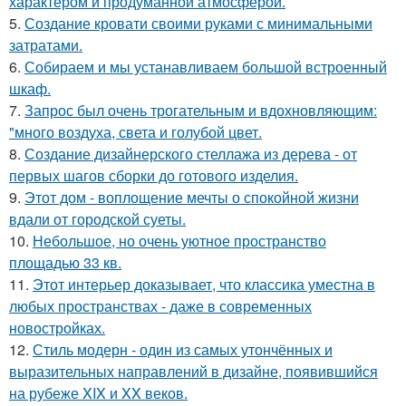
характером и продуманной атмосферой.
5.
Создание кровати своими руками с минимальными
затратами.
6.
Собираем и мы устанавливаем большой встроенный
шкаф.
7.
Запрос был очень трогательным и вдохновляющим:
"много воздуха, света и голубой цвет.
8.
Создание дизайнерского стеллажа из дерева - от
первых шагов сборки до готового изделия.
9.
Этот дом - воплощение мечты о спокойной жизни
вдали от городской суеты.
10.
Небольшое, но очень уютное пространство
площадью 33 кв.
11.
Этот интерьер доказывает, что классика уместна в
любых пространствах - даже в современных
новостройках.
12.
Стиль модерн - один из самых утончённых и
выразительных направлений в дизайне, появившийся
на рубеже XIX и XX веков.