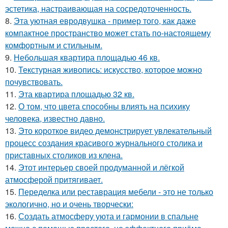
эстетика, настраивающая на сосредоточенность.
8.
Эта уютная евродвушка - пример того, как даже
компактное пространство может стать по-настоящему
комфортным и стильным.
9.
Небольшая квартира площадью 46 кв.
10.
Текстурная живопись: искусство, которое можно
почувствовать.
11.
Эта квартира площадью 32 кв.
12.
О том, что цвета способны влиять на психику
человека, известно давно.
13.
Это короткое видео демонстрирует увлекательный
процесс создания красивого журнального столика и
приставных столиков из клена.
14.
Этот интерьер своей продуманной и лёгкой
атмосферой притягивает.
15.
Переделка или реставрация мебели - это не только
экологично, но и очень творчески:
16.
Создать атмосферу уюта и гармонии в спальне