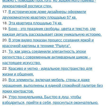
можно с помощью простого, но эффектного приёма -
декоративной росписи стен.
17.
В историческом доме дизайнеры оформили
двухкомнатную квартиру площадью 57 кв.
18.
Эта квартира площадью 74 кв.
19.
Бохо - это праздник свободы, цвета и текстур, где
каждая деталь рассказывает свою уникальную историю.
20.
В этом видео показан процесс создания яркой и
красочной картины в технике "Радуга".
21.
То, как здесь соединили элегантность эпохи
регентства с современным антикварным шиком, -
настоящее искусство.
22.
Красиво и уютно - идеальное пространство для
жизни и общения.
23.
Все элементы, включая мебель, стены и даже
украшения, выполнены в единой спокойной палитре без
ярких контрастов.
24.
Утро понедельника. Быстро в душ, чтобы
взбодриться, прийти в себя, проснуться окончательно.