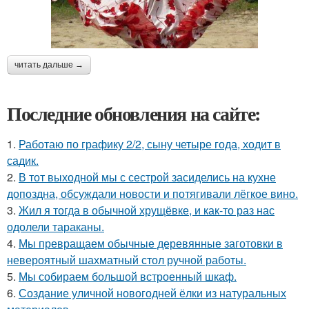
читать дальше →
Последние обновления на сайте:
1.
Работаю по графику 2/2, сыну четыре года, ходит в
садик.
2.
В тот выходной мы с сестрой засиделись на кухне
допоздна, обсуждали новости и потягивали лёгкое вино.
3.
Жил я тогда в обычной хрущёвке, и как-то раз нас
одолели тараканы.
4.
Мы превращаем обычные деревянные заготовки в
невероятный шахматный стол ручной работы.
5.
Мы собираем большой встроенный шкаф.
6.
Создание уличной новогодней ёлки из натуральных