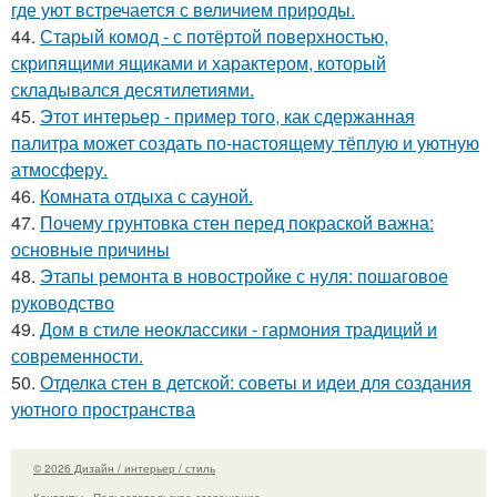
где уют встречается с величием природы.
44.
Старый комод - с потёртой поверхностью,
скрипящими ящиками и характером, который
складывался десятилетиями.
45.
Этот интерьер - пример того, как сдержанная
палитра может создать по-настоящему тёплую и уютную
атмосферу.
46.
Комната отдыха с сауной.
47.
Почему грунтовка стен перед покраской важна:
основные причины
48.
Этапы ремонта в новостройке с нуля: пошаговое
руководство
49.
Дом в стиле неоклассики - гармония традиций и
современности.
50.
Отделка стен в детской: советы и идеи для создания
уютного пространства
© 2026 Дизайн / интерьер / стиль