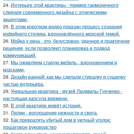
24.
Интерьер этой квартиры - пример гармоничного
слияния современного дизайна с этническими
акцентами.
25.
В этом коротком видео показан процесс создания
кофейного столика, вдохновлённого морской темой.
26.
Мойка у окна - это, безусловно, удачное и практичное
решение, если позволяют планировка и подвод
коммуникаций.
27.
Мы оживляем старую мебель - вдохновением и
красками.
28.
Дизайн ванной: как мы сделали стиралку и сушилку
частью интерьера.
29.
Уникальная квартира - музей Людмилы Гурченко -
настоящая капсула времени.
30.
В этой квартире живёт история.
31.
Лилии - воплощение нежности и света.
32.
Как превратить убитый дом в уютный уголок:
пошаговое руководство