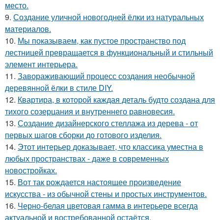
место.
9.
Создание уличной новогодней ёлки из натуральных
материалов.
10.
Мы показываем, как пустое пространство под
лестницей превращается в функциональный и стильный
элемент интерьера.
11.
Завораживающий процесс создания необычной
деревянной ёлки в стиле DIY.
12.
Квартира, в которой каждая деталь будто создана для
тихого созерцания и внутреннего равновесия.
13.
Создание дизайнерского стеллажа из дерева - от
первых шагов сборки до готового изделия.
14.
Этот интерьер доказывает, что классика уместна в
любых пространствах - даже в современных
новостройках.
15.
Вот так рождается настоящее произведение
искусства - из обычной стены и простых инструментов.
16.
Черно-белая цветовая гамма в интерьере всегда
актуальной и востребованной остаётся.