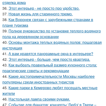
отделка дома
36.
Этот интерьер - не просто про удобство.
37.
Новая жизнь для старинного трюмо.
38.
Как Воронеж связан с зарубежными странами в
плане туризма
39.
Полное руководство по установке теплого водяного
пола на деревянном основании
40.
Основы монтажа теплых водяных полов: пошаговая
инструкция
41.
А вам нравятся панорамные окна в интерьере?
42.
Этот интерьер - больше, чем просто квартира.
43.
Как выбрать правильный размер кухонного стола:
практические советы и рекомендации
44.
Какие достопримечательности Москвы наиболее
популярны среди иностранных туристов
45.
Какие парки в Кемерово любят посещать местные
жители
46.
Настольная лампа своими руками.
47.
Событие для фанатов: концерты 'Любэ' в Твери –