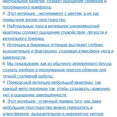
нейтральной палитре, создаёт ощущение гармонии и
продуманного комфорта.
3.
Этот интерьер - эксперимент с цветом, а не как
привычное жилое пространство.
4.
Нейтральные тона в интерьере однокомнатной
квартиры создают ощущение спокойствия, лёгкости и
визуального порядка.
5.
Интерьер в бордовых оттенках выглядит глубоко,
выразительно и благородно, создавая атмосферу уюта и
камерности.
6.
Мы показываем, как из обычного деревянного бруска
создать удобное и продуманное приспособление для
точной столярной работы.
7.
Прекрасный интерьер небольшой квартиры, где
каждый метр продуман так, чтобы создавать гармонию,
уют и ощущение завершённости.
8.
Этот интерьер - отличный пример того, как даже
небольшое пространство можно превратить в
атмосферное, выразительное и невероятно уютное