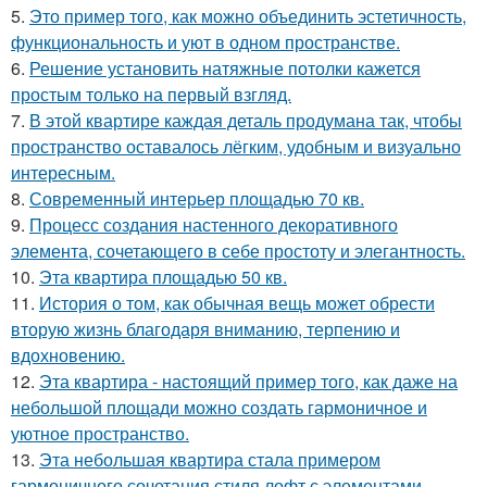
5.
Это пример того, как можно объединить эстетичность,
функциональность и уют в одном пространстве.
6.
Решение установить натяжные потолки кажется
простым только на первый взгляд.
7.
В этой квартире каждая деталь продумана так, чтобы
пространство оставалось лёгким, удобным и визуально
интересным.
8.
Современный интерьер площадью 70 кв.
9.
Процесс создания настенного декоративного
элемента, сочетающего в себе простоту и элегантность.
10.
Эта квартира площадью 50 кв.
11.
История о том, как обычная вещь может обрести
вторую жизнь благодаря вниманию, терпению и
вдохновению.
12.
Эта квартира - настоящий пример того, как даже на
небольшой площади можно создать гармоничное и
уютное пространство.
13.
Эта небольшая квартира стала примером
гармоничного сочетания стиля лофт с элементами