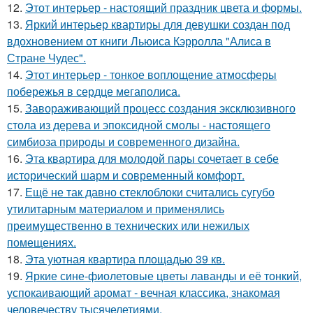
12.
Этот интерьер - настоящий праздник цвета и формы.
13.
Яркий интерьер квартиры для девушки создан под
вдохновением от книги Льюиса Кэрролла "Алиса в
Стране Чудес".
14.
Этот интерьер - тонкое воплощение атмосферы
побережья в сердце мегаполиса.
15.
Завораживающий процесс создания эксклюзивного
стола из дерева и эпоксидной смолы - настоящего
симбиоза природы и современного дизайна.
16.
Эта квартира для молодой пары сочетает в себе
исторический шарм и современный комфорт.
17.
Ещё не так давно стеклоблоки считались сугубо
утилитарным материалом и применялись
преимущественно в технических или нежилых
помещениях.
18.
Эта уютная квартира площадью 39 кв.
19.
Яркие сине-фиолетовые цветы лаванды и её тонкий,
успокаивающий аромат - вечная классика, знакомая
человечеству тысячелетиями.