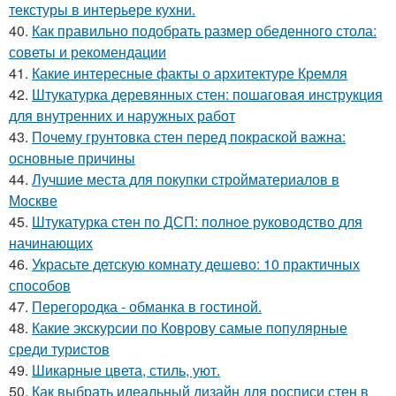
текстуры в интерьере кухни.
40.
Как правильно подобрать размер обеденного стола:
советы и рекомендации
41.
Какие интересные факты о архитектуре Кремля
42.
Штукатурка деревянных стен: пошаговая инструкция
для внутренних и наружных работ
43.
Почему грунтовка стен перед покраской важна:
основные причины
44.
Лучшие места для покупки стройматериалов в
Москве
45.
Штукатурка стен по ДСП: полное руководство для
начинающих
46.
Украсьте детскую комнату дешево: 10 практичных
способов
47.
Перегородка - обманка в гостиной.
48.
Какие экскурсии по Коврову самые популярные
среди туристов
49.
Шикарные цвета, стиль, уют.
50.
Как выбрать идеальный дизайн для росписи стен в