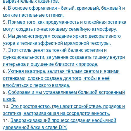
выразительных акцентов.
4.
В основе оформления - белый, кремовый, бежевый и
мягкие пастельные оттенки.
5.
Пример того, как продуманность и спокойная эстетика
могут создать по-настоящему семейную атмосферу.
6.
Мы демонстрируем создание яркого декоративного
узора в технике эффектной мраморной текстуры.
7.
Этот стиль ценят за тонкий баланс эстетики и
функциональности, за умение создавать тишину внутри
интерьера и ощущение близости к природе.
8.
Уютная квартира, залитая тёплым светом и яркими
оттенками, словно создана для того, чтобы в неё
влюбляться с первого взгляда.
9.
Собираем и мы устанавливаем большой встроенный
шкаф.
10.
Это пространство, где царит спокойствие, порядок и
эстетика, настраивающая на сосредоточенность.
11.
Завораживающий процесс создания необычной
деревянной ёлки в стиле DIY.