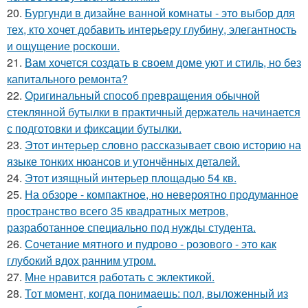
20.
Бургунди в дизайне ванной комнаты - это выбор для
тех, кто хочет добавить интерьеру глубину, элегантность
и ощущение роскоши.
21.
Вам хочется создать в своем доме уют и стиль, но без
капитального ремонта?
22.
Оригинальный способ превращения обычной
стеклянной бутылки в практичный держатель начинается
с подготовки и фиксации бутылки.
23.
Этот интерьер словно рассказывает свою историю на
языке тонких нюансов и утончённых деталей.
24.
Этот изящный интерьер площадью 54 кв.
25.
На обзоре - компактное, но невероятно продуманное
пространство всего 35 квадратных метров,
разработанное специально под нужды студента.
26.
Сочетание мятного и пудрово - розового - это как
глубокий вдох ранним утром.
27.
Мне нравится работать с эклектикой.
28.
Тот момент, когда понимаешь: пол, выложенный из