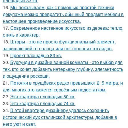
площадью 33 кв.
16.
Мы показываем, как с помощью простой техники
декупажа можно превратить обычный предмет мебели в
настоящее произведение искусства.
17.
Современное настенное искусство из дерева: тепло,
стиль и характер.
18.
Шторы - это не просто функциональный элемент,
защищающий от солнца или посторонних взглядов.
19.
Проект площадью 83 кв.
20.
Бургунди в дизайне ванной комнаты - это выбор для
тех, кто хочет добавить интерьеру глубину, элегантность
и ощущение роскоши.
21.
Потолки в хрущёвках редко превышают 2, 5 метра, и
для многих это кажется серьёзным недостатком.
22.
Эта квартира площадью 50 кв.
23.
Эта квартира площадью 74 кв.
24.
В этой квартире дизайнеру удалось сохранить
исторический дух сталинской архитектуры, добавив в
него уют и свет.