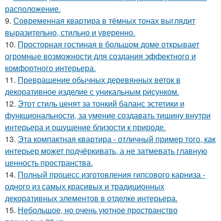
расположение.
9.
Современная квартира в тёмных тонах выглядит
выразительно, стильно и уверенно.
10.
Просторная гостиная в большом доме открывает
огромные возможности для создания эффектного и
комфортного интерьера.
11.
Превращение обычных деревянных веток в
декоративное изделие с уникальным рисунком.
12.
Этот стиль ценят за тонкий баланс эстетики и
функциональности, за умение создавать тишину внутри
интерьера и ощущение близости к природе.
13.
Эта компактная квартира - отличный пример того, как
интерьер может подчёркивать, а не затмевать главную
ценность пространства.
14.
Полный процесс изготовления гипсового карниза -
одного из самых красивых и традиционных
декоративных элементов в отделке интерьера.
15.
Небольшое, но очень уютное пространство