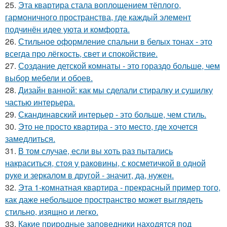
25.
Эта квартира стала воплощением тёплого,
гармоничного пространства, где каждый элемент
подчинён идее уюта и комфорта.
26.
Стильное оформление спальни в белых тонах - это
всегда про лёгкость, свет и спокойствие.
27.
Создание детской комнаты - это гораздо больше, чем
выбор мебели и обоев.
28.
Дизайн ванной: как мы сделали стиралку и сушилку
частью интерьера.
29.
Скандинавский интерьер - это больше, чем стиль.
30.
Это не просто квартира - это место, где хочется
замедлиться.
31.
В том случае, если вы хоть раз пытались
накраситься, стоя у раковины, с косметичкой в одной
руке и зеркалом в другой - значит, да, нужен.
32.
Эта 1-комнатная квартира - прекрасный пример того,
как даже небольшое пространство может выглядеть
стильно, изящно и легко.
33.
Какие природные заповедники находятся под