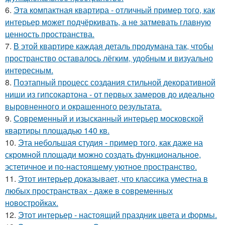
6.
Эта компактная квартира - отличный пример того, как
интерьер может подчёркивать, а не затмевать главную
ценность пространства.
7.
В этой квартире каждая деталь продумана так, чтобы
пространство оставалось лёгким, удобным и визуально
интересным.
8.
Поэтапный процесс создания стильной декоративной
ниши из гипсокартона - от первых замеров до идеально
выровненного и окрашенного результата.
9.
Современный и изысканный интерьер московской
квартиры площадью 140 кв.
10.
Эта небольшая студия - пример того, как даже на
скромной площади можно создать функциональное,
эстетичное и по-настоящему уютное пространство.
11.
Этот интерьер доказывает, что классика уместна в
любых пространствах - даже в современных
новостройках.
12.
Этот интерьер - настоящий праздник цвета и формы.