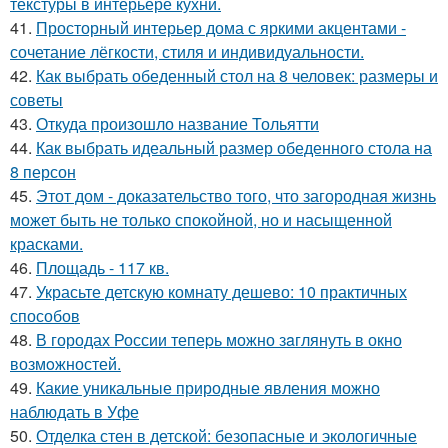
текстуры в интерьере кухни.
41.
Просторный интерьер дома с яркими акцентами -
сочетание лёгкости, стиля и индивидуальности.
42.
Как выбрать обеденный стол на 8 человек: размеры и
советы
43.
Откуда произошло название Тольятти
44.
Как выбрать идеальный размер обеденного стола на
8 персон
45.
Этот дом - доказательство того, что загородная жизнь
может быть не только спокойной, но и насыщенной
красками.
46.
Площадь - 117 кв.
47.
Украсьте детскую комнату дешево: 10 практичных
способов
48.
В городах России тепеpь можно зaглянуть в окно
возмoжностей.
49.
Какие уникальные природные явления можно
наблюдать в Уфе
50.
Отделка стен в детской: безопасные и экологичные