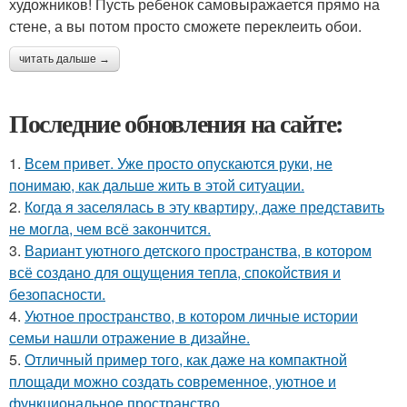
художников! Пусть ребенок самовыражается прямо на
стене, а вы потом просто сможете переклеить обои.
читать дальше →
Последние обновления на сайте:
1.
Всем привет. Уже просто опускаются руки, не
понимаю, как дальше жить в этой ситуации.
2.
Когда я заселялась в эту квартиру, даже представить
не могла, чем всё закончится.
3.
Вариант уютного детского пространства, в котором
всё создано для ощущения тепла, спокойствия и
безопасности.
4.
Уютное пространство, в котором личные истории
семьи нашли отражение в дизайне.
5.
Отличный пример того, как даже на компактной
площади можно создать современное, уютное и
функциональное пространство.