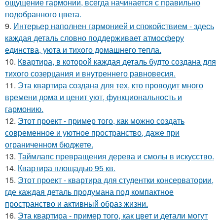
ощущение гармонии, всегда начинается с правильно
подобранного цвета.
9.
Интерьер наполнен гармонией и спокойствием - здесь
каждая деталь словно поддерживает атмосферу
единства, уюта и тихого домашнего тепла.
10.
Квартира, в которой каждая деталь будто создана для
тихого созерцания и внутреннего равновесия.
11.
Эта квартира создана для тех, кто проводит много
времени дома и ценит уют, функциональность и
гармонию.
12.
Этот проект - пример того, как можно создать
современное и уютное пространство, даже при
ограниченном бюджете.
13.
Таймлапс превращения дерева и смолы в искусство.
14.
Квартира площадью 95 кв.
15.
Этот проект - квартира для студентки консерватории,
где каждая деталь продумана под компактное
пространство и активный образ жизни.
16.
Эта квартира - пример того, как цвет и детали могут