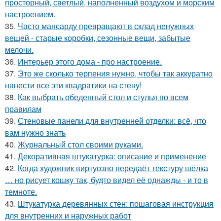
просторный, светлый, наполненный воздухом и морским
настроением.
35.
Часто мансарду превращают в склад ненужных
вещей - старые коробки, сезонные вещи, забытые
мелочи.
36.
Интерьер этого дома - про настроение.
37.
Это же сколько терпения нужно, чтобы так аккуратно
нанести все эти квадратики на стену!
38.
Как выбрать обеденный стол и стулья по всем
правилам
39.
Стеновые панели для внутренней отделки: всё, что
вам нужно знать
40.
Журнальный стол своими руками.
41.
Декоративная штукатурка: описание и применение
42.
Когда художник виртуозно передаёт текстуру шёлка
… но рисует кошку так, будто видел её однажды - и то в
темноте.
43.
Штукатурка деревянных стен: пошаговая инструкция
для внутренних и наружных работ