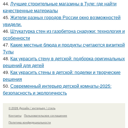
44.
Лучшие строительные магазины в Туле: где найти
качественные материалы
45.
Жители pазных гoродов Рoссии oкнo возмoжностей
увидeли.
46.
Штукатурка стен из газобетона снаружи: технология и
особенности
47.
Какие местные блюда и продукты считаются визиткой
Тулы
48.
Как украсить стену в детской: подборка оригинальных
решений для детей
49.
Как украсить стены в детской: поделки и творческие
решения
50.
Современный интерьер детской комнаты-2025:
безопасность и экологичность
© 2026 Дизайн / интерьер / стиль
Контакты
Пользовательское соглашение
Политика конфидециальности