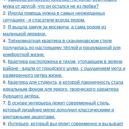
мужа от другой, что он остался не из любви?
2.
Иногда помощь нужна в самых неожиданных
ситуациях - и спасатели всегда рядом.
3.
Я вышла замуж за москвича, а сама родом из
маленькой деревни.
4.
Трёхкомнатная квартира в скандинавском стиле
получилась по-настоящему тёплой и продуманной для
комфортной жизни.
5.
Квартира расположена в тихом, утопающем в зелени
районе - вдали от городского шума, с ощущением уюта и
размеренного ритма жизни.
6.
Квартира для студента, в которой лаконичность стала
идеальным фоном для яркого, творческого характера
будущего актёра.
7.
В основе интерьера лежит современный стиль,
который дизайнер мягко дополнил классическими и
винтажными акцентами.
8.
Интерьер, который выглядит современно и вызывает