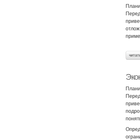
Плани
Перед
приве
отлож
приме
читат
Эко
Плани
Перед
приве
подро
понят
Опред
огран