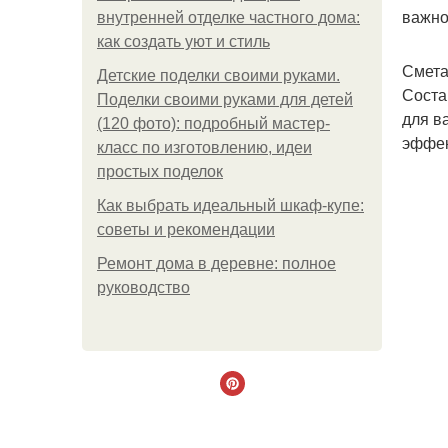
важно
внутренней отделке частного дома:
как создать уют и стиль
Смета
Детские поделки своими руками.
Соста
Поделки своими руками для детей
для в
(120 фото): подробный мастер-
эффек
класс по изготовлению, идеи
простых поделок
Как выбрать идеальный шкаф-купе:
советы и рекомендации
Ремонт дома в деревне: полное
руководство