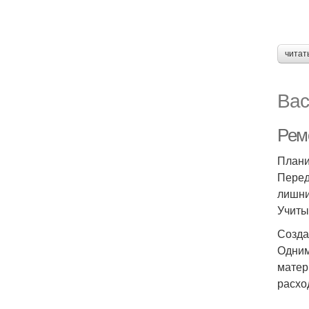
читат
Вас
Ремо
Плани
Перед
лишни
Учиты
Созда
Одним
матер
расхо