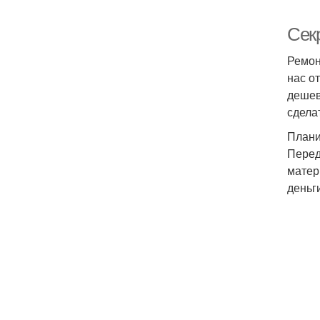
Сек
Ремон
нас о
дешев
сдела
Плани
Перед
матер
деньг