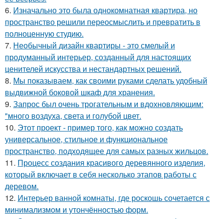
6.
Изначально это была однокомнатная квартира, но
пространство решили переосмыслить и превратить в
полноценную студию.
7.
Необычный дизайн квартиры - это смелый и
продуманный интерьер, созданный для настоящих
ценителей искусства и нестандартных решений.
8.
Мы показываем, как своими руками сделать удобный
выдвижной боковой шкаф для хранения.
9.
Запрос был очень трогательным и вдохновляющим:
"много воздуха, света и голубой цвет.
10.
Этот проект - пример того, как можно создать
универсальное, стильное и функциональное
пространство, подходящее для самых разных жильцов.
11.
Процесс создания красивого деревянного изделия,
который включает в себя несколько этапов работы с
деревом.
12.
Интерьер ванной комнаты, где роскошь сочетается с
минимализмом и утончённостью форм.