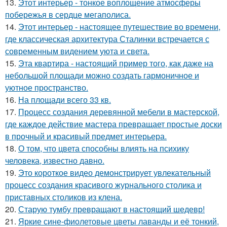
13.
Этот интерьер - тонкое воплощение атмосферы
побережья в сердце мегаполиса.
14.
Этот интерьер - настоящее путешествие во времени,
где классическая архитектура Сталинки встречается с
современным видением уюта и света.
15.
Эта квартира - настоящий пример того, как даже на
небольшой площади можно создать гармоничное и
уютное пространство.
16.
На площади всего 33 кв.
17.
Процесс создания деревянной мебели в мастерской,
где каждое действие мастера превращает простые доски
в прочный и красивый предмет интерьера.
18.
О том, что цвета способны влиять на психику
человека, известно давно.
19.
Это короткое видео демонстрирует увлекательный
процесс создания красивого журнального столика и
приставных столиков из клена.
20.
Старую тумбу превращают в настоящий шедевр!
21.
Яркие сине-фиолетовые цветы лаванды и её тонкий,