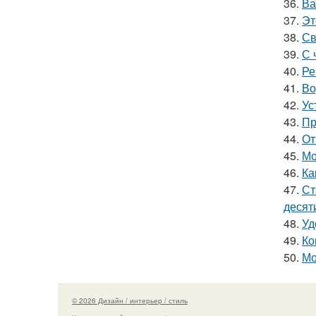
36.
Ва
37.
Эт
38.
Св
39.
С 
40.
Ре
41.
Во
42.
Ус
43.
Пр
44.
От
45.
Мо
46.
Ка
47.
Ст
десят
48.
Уд
49.
Ко
50.
Мо
© 2026 Дизайн / интерьер / стиль