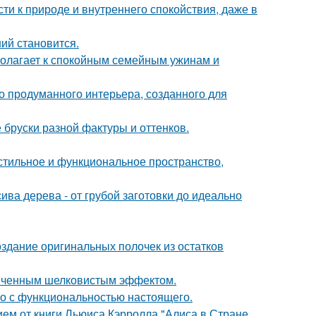
сти к природе и внутреннего спокойствия, даже в
ий становится.
полагает к спокойным семейным ужинам и
о продуманного интерьера, созданного для
бруски разной фактуры и оттенков.
 стильное и функциональное пространство,
ива дерева - от грубой заготовки до идеально
оздание оригинальных полочек из остатков
онченным шелковистым эффектом.
го с функциональностью настоящего.
ем от книги Льюиса Кэрролла "Алиса в Стране