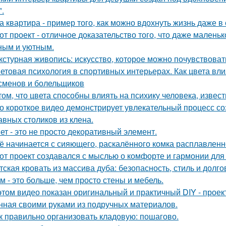
".
а квартира - пример того, как можно вдохнуть жизнь даже 
от проект - отличное доказательство того, что даже мален
ным и уютным.
кстурная живопись: искусство, которое можно почувствоват
етовая психология в спортивных интерьерах. Как цвета вли
сменов и болельщиков
том, что цвета способны влиять на психику человека, извест
о короткое видео демонстрирует увлекательный процесс со
авных столиков из клена.
ет - это не просто декоративный элемент.
ё начинается с сияющего, раскалённого комка расплавленно
от проект создавался с мыслью о комфорте и гармонии для 
тская кровать из массива дуба: безопасность, стиль и долго
м - это больше, чем просто стены и мебель.
этом видео показан оригинальный и практичный DIY - прое
нная своими руками из подручных материалов.
к правильно организовать кладовую: пошагово.