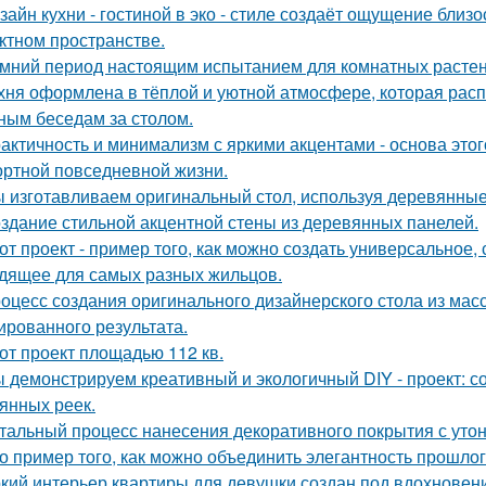
зайн кухни - гостиной в эко - стиле создаёт ощущение близо
ктном пространстве.
мний период настоящим испытанием для комнатных растен
хня оформлена в тёплой и уютной атмосфере, которая рас
ным беседам за столом.
актичность и минимализм с яркими акцентами - основа этог
ртной повседневной жизни.
 изготавливаем оригинальный стол, используя деревянные 
здание стильной акцентной стены из деревянных панелей.
от проект - пример того, как можно создать универсальное,
дящее для самых разных жильцов.
оцесс создания оригинального дизайнерского стола из масс
ированного результата.
от проект площадью 112 кв.
 демонстрируем креативный и экологичный DIY - проект: с
янных реек.
тальный процесс нанесения декоративного покрытия с ут
о пример того, как можно объединить элегантность прошло
кий интерьер квартиры для девушки создан под вдохновени