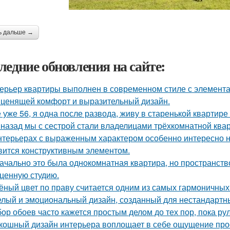
ь дальше →
ледние обновления на сайте:
ерьер квартиры выполнен в современном стиле с элемент
 ценящей комфорт и выразительный дизайн.
 уже 56, я одна после развода, живу в старенькой квартире 
 назад мы с сестрой стали владелицами трёхкомнатной квар
нтерьерах с выраженным характером особенно интересно на
вится конструктивным элементом.
ачально это была однокомнатная квартира, но пространств
ценную студию.
ёный цвет по праву считается одним из самых гармоничных
лый и эмоциональный дизайн, созданный для нестандартны
ор обоев часто кажется простым делом до тех пор, пока ру
кошный дизайн интерьера воплощает в себе ощущение прост