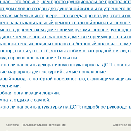
нная - это больше, чем просто функциональное пространст
от дом словно создан для душевной жизни и внутреннего по
етлая мебель в интерьере - это всегда про воздух, свет и 
чего начать капитальный ремонт спальной комнаты: полное
монт в деревенском доме своими руками: полное руководс
дяные теплые полы в частном доме: все преимущества и н
тановка теплых водяных полов на бетонный пол в частном 
остор, свет и уют - всё, что мы любим в загородной жизни, 
куда произошло название Тольятти
жно ли наносить декоративную штукатурку на ДСП: советы
кие маршруты для экскурсий самые популярные
арый комод - с потёртой поверхностью, скрипящими ящика
илетиями.
обная организация лоджии.
мната отдыха с сауной.
жно ли наносить штукатурку на ДСП: подробное руководст
Контакты
Пользовательское соглашение
Обратная св