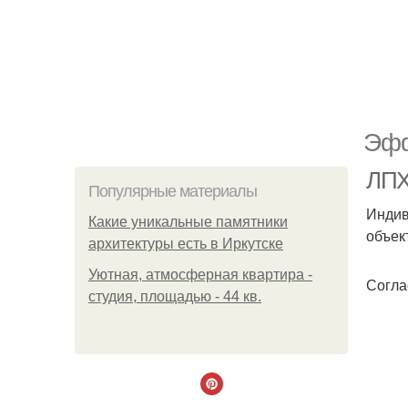
Эфф
ЛПХ
Популярные материалы
Индив
Какие уникальные памятники
объек
архитектуры есть в Иркутске
Уютная, атмосферная квартира -
Согла
студия, площадью - 44 кв.