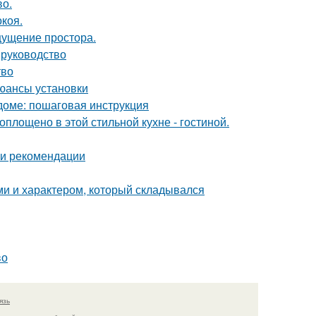
во.
коя.
ощущение простора.
 руководство
тво
юансы установки
доме: пошаговая инструкция
воплощено в этой стильной кухне - гостиной.
 и рекомендации
ми и характером, который складывался
во
язь