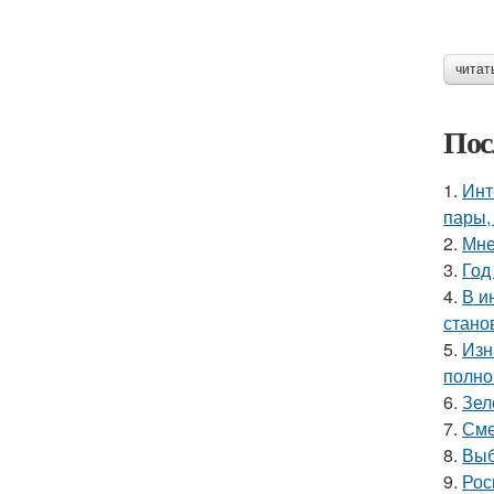
читат
Пос
1.
Инт
пары,
2.
Мне
3.
Год
4.
В и
стано
5.
Изн
полно
6.
Зел
7.
Сме
8.
Выб
9.
Рос