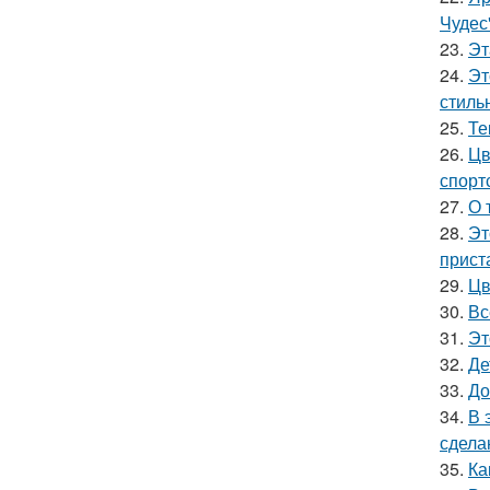
Чудес
23.
Эт
24.
Эт
стиль
25.
Те
26.
Цв
спорт
27.
О 
28.
Эт
прист
29.
Цв
30.
Вс
31.
Эт
32.
Де
33.
До
34.
В 
сдела
35.
Ка