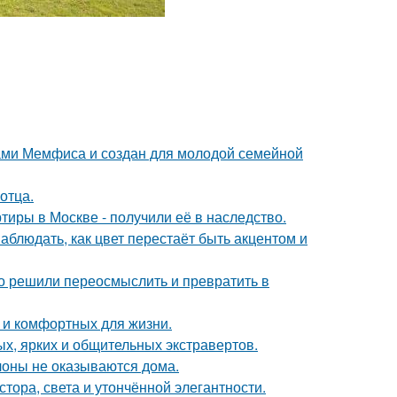
ами Мемфиса и создан для молодой семейной
отца.
тиры в Москве - получили её в наследство.
блюдать, как цвет перестаёт быть акцентом и
о решили переосмыслить и превратить в
 и комфортных для жизни.
х, ярких и общительных экстравертов.
лоны не оказываются дома.
ора, света и утончённой элегантности.