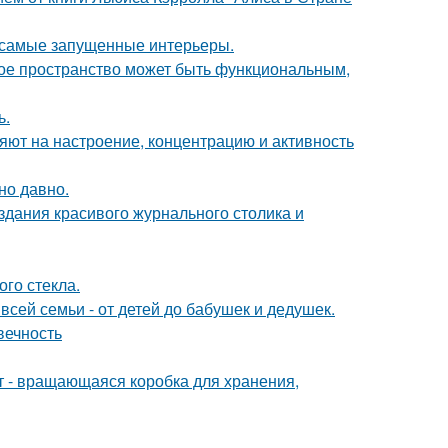
в самые запущенные интерьеры.
ькое пространство может быть функциональным,
ь.
яют на настроение, концентрацию и активность
но давно.
здания красивого журнального столика и
го стекла.
всей семьи - от детей до бабушек и дедушек.
вечность
кт - вращающаяся коробка для хранения,