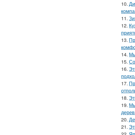
10.
Ди
компа
11.
Зи
12.
Ку
прият
13.
Пр
комфо
14.
Мы
15.
Со
16.
Эт
подхо
17.
Пр
отпол
18.
Эт
19.
Мы
дерев
20.
Де
21.
Эт
22.
Яр