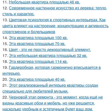
11.
Небольшая квартира площадью 46 кв.
12.
Современное настенное искусство из дерева: тепло,
стиль и характер.
13.
Цветовая психология в спортивных интерьерах. Как
цвета влияют на настроение, концентрацию и активность
спортсменов и болельщиков
14.
Эта квартира площадью 100 кв.
15.
Эта квартира площадью 70 кв.
16.
Цвет - это не просто декоративный элемент.
17.
Эта небольшая квартира площадью 32 кв.
18.
Эта квартира площадью 114 кв.
19.
Гардеробная, которая гармонично вписывается в
интерьер.
20.
Эта квартира площадью 40 кв.
21.
Этот реализованный интерьер квартиры создан
специально для любителей музыки.
22.
Черновой этап ремонта - это момент, когда ещё не
видны красивые обои и мебель, но уже решается,
насколько удобным и эстетичным будет ваш дом.