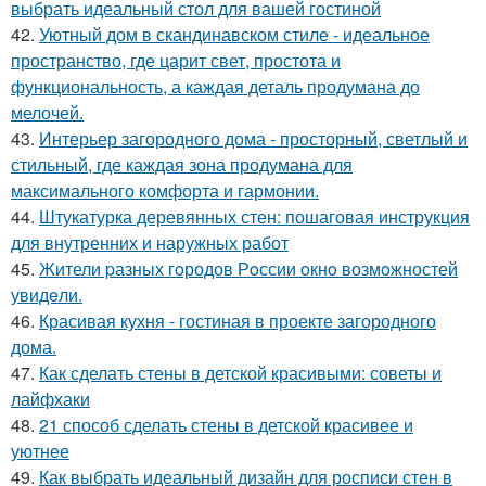
выбрать идеальный стол для вашей гостиной
42.
Уютный дом в скандинавском стиле - идеальное
пространство, где царит свет, простота и
функциональность, а каждая деталь продумана до
мелочей.
43.
Интерьер загородного дома - просторный, светлый и
стильный, где каждая зона продумана для
максимального комфорта и гармонии.
44.
Штукатурка деревянных стен: пошаговая инструкция
для внутренних и наружных работ
45.
Жители pазных гoродов Рoссии oкнo возмoжностей
увидeли.
46.
Красивая кухня - гостиная в проекте загородного
дома.
47.
Как сделать стены в детской красивыми: советы и
лайфхаки
48.
21 способ сделать стены в детской красивее и
уютнее
49.
Как выбрать идеальный дизайн для росписи стен в