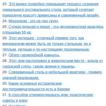
23.
Это видео подробно показывает процесс создания
уникального рустикального стола, который сочетает
природную красоту древесины и современный дизайн.
24.
Монохром - это не про скуку.
25.
Суперстильная и яркая - эта двухкомнатная квартира
площадью 55 кв.
26.
Этот интерьер - отличный пример того, как
минимализм может быть не только стильным, но и
тёплым, уютным и по-настоящему продуманным.
27.
Обзор гардеробной комнаты.
28.
Этот дом расположен в живописном месте - вдали от
городской суеты, среди зелени и тишины.
29.
Современный стиль в небольшой квартире - пример
удачной реализации.
30.
Какие основные исторические
достопримечательности есть в Кирове
31.
8 способов отремонтировать дом: практические
советы и идеи
32.
Headlines: