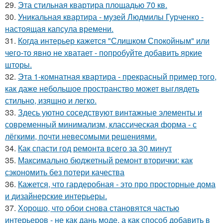
29.
Эта стильная квартира площадью 70 кв.
30.
Уникальная квартира - музей Людмилы Гурченко -
настоящая капсула времени.
31.
Когда интерьер кажется "Слишком Спокойным" или
чего-то явно не хватает - попробуйте добавить яркие
шторы.
32.
Эта 1-комнатная квартира - прекрасный пример того,
как даже небольшое пространство может выглядеть
стильно, изящно и легко.
33.
Здесь уютно соседствуют винтажные элементы и
современный минимализм, классическая форма - с
лёгкими, почти невесомыми решениями.
34.
Как спасти год ремонта всего за 30 минут
35.
Максимально бюджетный ремонт вторички: как
сэкономить без потери качества
36.
Кажется, что гардеробная - это про просторные дома
и дизайнерские интерьеры.
37.
Хорошо, что обои снова становятся частью
интерьеров - не как дань моде, а как способ добавить в