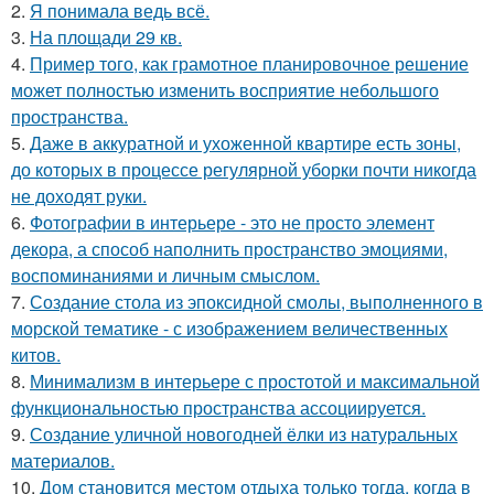
2.
Я понимала ведь всё.
3.
На площади 29 кв.
4.
Пример того, как грамотное планировочное решение
может полностью изменить восприятие небольшого
пространства.
5.
Даже в аккуратной и ухоженной квартире есть зоны,
до которых в процессе регулярной уборки почти никогда
не доходят руки.
6.
Фотографии в интерьере - это не просто элемент
декора, а способ наполнить пространство эмоциями,
воспоминаниями и личным смыслом.
7.
Создание стола из эпоксидной смолы, выполненного в
морской тематике - с изображением величественных
китов.
8.
Минимализм в интерьере с простотой и максимальной
функциональностью пространства ассоциируется.
9.
Создание уличной новогодней ёлки из натуральных
материалов.
10.
Дом становится местом отдыха только тогда, когда в