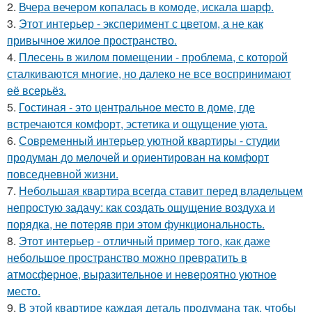
2.
Вчера вечером копалась в комоде, искала шарф.
3.
Этот интерьер - эксперимент с цветом, а не как
привычное жилое пространство.
4.
Плесень в жилом помещении - проблема, с которой
сталкиваются многие, но далеко не все воспринимают
её всерьёз.
5.
Гостиная - это центральное место в доме, где
встречаются комфорт, эстетика и ощущение уюта.
6.
Современный интерьер уютной квартиры - студии
продуман до мелочей и ориентирован на комфорт
повседневной жизни.
7.
Небольшая квартира всегда ставит перед владельцем
непростую задачу: как создать ощущение воздуха и
порядка, не потеряв при этом функциональность.
8.
Этот интерьер - отличный пример того, как даже
небольшое пространство можно превратить в
атмосферное, выразительное и невероятно уютное
место.
9.
В этой квартире каждая деталь продумана так, чтобы