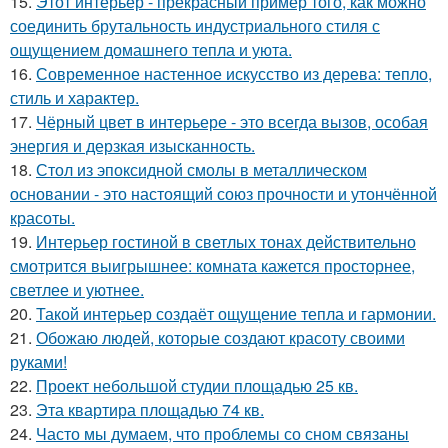
15.
Этот интерьер - прекрасный пример того, как можно
соединить брутальность индустриального стиля с
ощущением домашнего тепла и уюта.
16.
Современное настенное искусство из дерева: тепло,
стиль и характер.
17.
Чёрный цвет в интерьере - это всегда вызов, особая
энергия и дерзкая изысканность.
18.
Стол из эпоксидной смолы в металлическом
основании - это настоящий союз прочности и утончённой
красоты.
19.
Интерьер гостиной в светлых тонах действительно
смотрится выигрышнее: комната кажется просторнее,
светлее и уютнее.
20.
Такой интерьер создаёт ощущение тепла и гармонии.
21.
Обожаю людей, которые создают красоту своими
руками!
22.
Проект небольшой студии площадью 25 кв.
23.
Эта квартира площадью 74 кв.
24.
Часто мы думаем, что проблемы со сном связаны