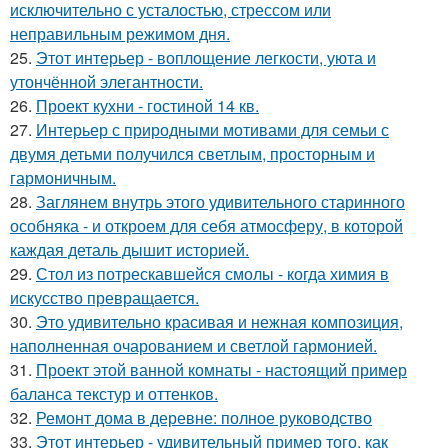
исключительно с усталостью, стрессом или
неправильным режимом дня.
25.
Этот интерьер - воплощение легкости, уюта и
утончённой элегантности.
26.
Проект кухни - гостиной 14 кв.
27.
Интерьер с природными мотивами для семьи с
двумя детьми получился светлым, просторным и
гармоничным.
28.
Заглянем внутрь этого удивительного старинного
особняка - и откроем для себя атмосферу, в которой
каждая деталь дышит историей.
29.
Стол из потрескавшейся смолы - когда химия в
искусство превращается.
30.
Это удивительно красивая и нежная композиция,
наполненная очарованием и светлой гармонией.
31.
Проект этой ванной комнаты - настоящий пример
баланса текстур и оттенков.
32.
Ремонт дома в деревне: полное руководство
33.
Этот интерьер - удивительный пример того, как