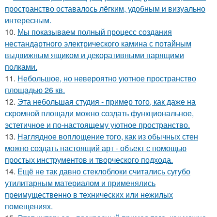
пространство оставалось лёгким, удобным и визуально
интересным.
10.
Мы показываем полный процесс создания
нестандартного электрического камина с потайным
выдвижным ящиком и декоративными парящими
полками.
11.
Небольшое, но невероятно уютное пространство
площадью 26 кв.
12.
Эта небольшая студия - пример того, как даже на
скромной площади можно создать функциональное,
эстетичное и по-настоящему уютное пространство.
13.
Наглядное воплощение того, как из обычных стен
можно создать настоящий арт - объект с помощью
простых инструментов и творческого подхода.
14.
Ещё не так давно стеклоблоки считались сугубо
утилитарным материалом и применялись
преимущественно в технических или нежилых
помещениях.