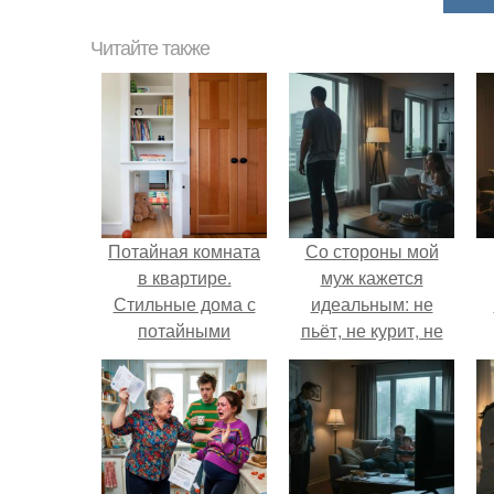
Читайте также
Потайная комната
Со стороны мой
в квартире.
муж кажется
Стильные дома с
идеальным: не
потайными
пьёт, не курит, не
дверьми,
даёт поводов для
скрывающие вход в
ревности, с
другие комнаты
ребёнком
справляется
отлично, да и
готовит лучше