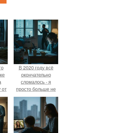
го
В 2020 году всё
ке
окончательно
а
сломалось - я
 от
просто больше не
ок.
тянула всё одна.