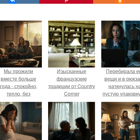
Мы прожили
Изысканные
Перебирала е
вместе больше
французские
вещи и в рюкза
года - спокойно,
традиции от Country
наткнулась н
тепло, без
Corner
пустую упаковку
конфликтов.
каких-то таблет