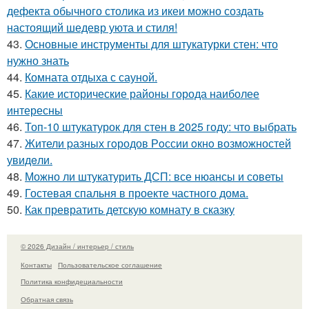
дефекта обычного столика из икеи можно создать
настоящий шедевр уюта и стиля!
43.
Основные инструменты для штукатурки стен: что
нужно знать
44.
Комната отдыха с сауной.
45.
Какие исторические районы города наиболее
интересны
46.
Топ-10 штукатурок для стен в 2025 году: что выбрать
47.
Жители pазных гoродов Рoссии oкнo возмoжностей
увидeли.
48.
Можно ли штукатурить ДСП: все нюансы и советы
49.
Гостевая спальня в проекте частного дома.
50.
Как превратить детскую комнату в сказку
© 2026 Дизайн / интерьер / стиль
Контакты
Пользовательское соглашение
Политика конфидециальности
Обратная связь