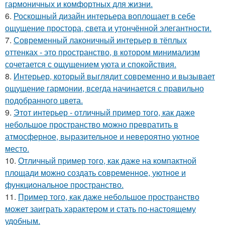
гармоничных и комфортных для жизни.
6.
Роскошный дизайн интерьера воплощает в себе
ощущение простора, света и утончённой элегантности.
7.
Современный лаконичный интерьер в тёплых
оттенках - это пространство, в котором минимализм
сочетается с ощущением уюта и спокойствия.
8.
Интерьер, который выглядит современно и вызывает
ощущение гармонии, всегда начинается с правильно
подобранного цвета.
9.
Этот интерьер - отличный пример того, как даже
небольшое пространство можно превратить в
атмосферное, выразительное и невероятно уютное
место.
10.
Отличный пример того, как даже на компактной
площади можно создать современное, уютное и
функциональное пространство.
11.
Пример того, как даже небольшое пространство
может заиграть характером и стать по-настоящему
удобным.