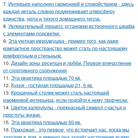
7.
Интерьер наполнен гармонией и спокойствием - здесь
каждая деталь словно поддерживает атмосферу
единства, уюта и тихого домашнего тепла.
8.
Увлекательный процесс установки встроенного шкафа
с элементами подсветки.
9.
Эта уютная евродвушка - пример того, как даже
компактное пространство может стать по-настоящему
комфортным и стильным.
10.
Дизайн зоны ресепшн и лобби. Первое впечатление
от спортивного сооружения
11.
Эта квартира площадью 70 кв.
12.
Кухня - гостиная площадью 21, 5 кв.
13.
Крошечный столик может стать настоящей
изюминкой интерьера, если подойти к нему творчески.
14.
Цветок календулы - прекрасный символ счастья и
простоты жизни.
15.
Эта квартира площадью 50 кв.
16.
Прихожая - это первое, что встречает нас, когда мы
заходим в дом, и именно она задаёт настроение всему