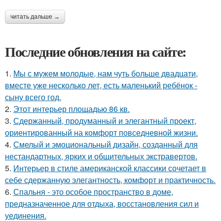
читать дальше →
Последние обновления на сайте:
1.
Мы с мужем молодые, нам чуть больше двадцати,
вместе уже несколько лет, есть маленький ребёнок -
сыну всего год.
2.
Этот интерьер площадью 86 кв.
3.
Сдержанный, продуманный и элегантный проект,
ориентированный на комфорт повседневной жизни.
4.
Смелый и эмоциональный дизайн, созданный для
нестандартных, ярких и общительных экстравертов.
5.
Интерьер в стиле американской классики сочетает в
себе сдержанную элегантность, комфорт и практичность.
6.
Спальня - это особое пространство в доме,
предназначенное для отдыха, восстановления сил и
уединения.