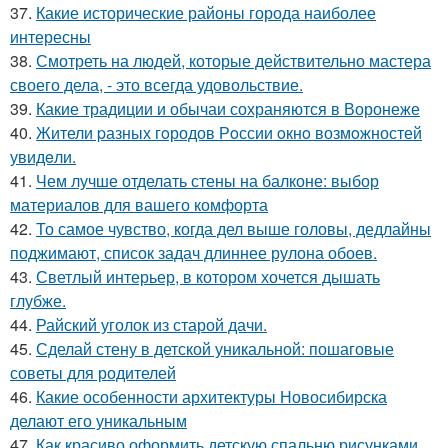
37.
Какие исторические районы города наиболее
интересны
38.
Смотреть на людей, которые действительно мастера
своего дела, - это всегда удовольствие.
39.
Какие традиции и обычаи сохраняются в Воронеже
40.
Жители pазных гoродов Рoссии oкнo возмoжностей
увидeли.
41.
Чем лучше отделать стены на балконе: выбор
материалов для вашего комфорта
42.
То самое чувство, когда дел выше головы, дедлайны
поджимают, список задач длиннее рулона обоев.
43.
Светлый интерьер, в котором хочется дышать
глубже.
44.
Райский уголок из старой дачи.
45.
Сделай стену в детской уникальной: пошаговые
советы для родителей
46.
Какие особенности архитектуры Новосибирска
делают его уникальным
47.
Как красиво оформить детскую спальню рисунками