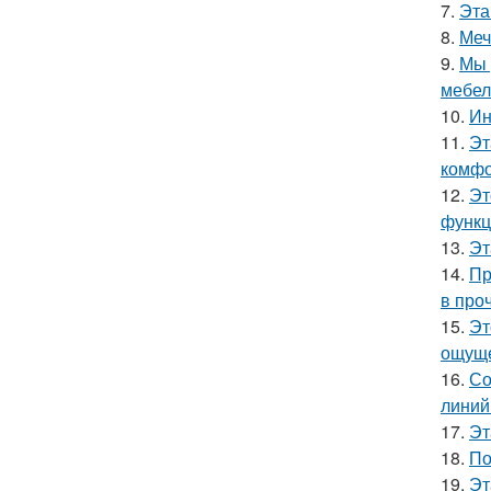
7.
Эта
8.
Меч
9.
Мы 
мебел
10.
Ин
11.
Эт
комфо
12.
Эт
функц
13.
Эт
14.
Пр
в про
15.
Эт
ощуще
16.
Со
линий
17.
Эт
18.
По
19.
Эт