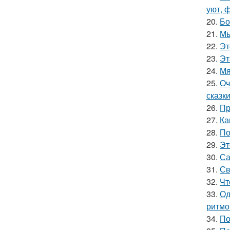
уют, 
20.
Бо
21.
Мы
22.
Эт
23.
Эт
24.
Мя
25.
Оч
сказки
26.
Пр
27.
Ка
28.
По
29.
Эт
30.
Са
31.
Св
32.
Чт
33.
Од
ритмо
34.
По