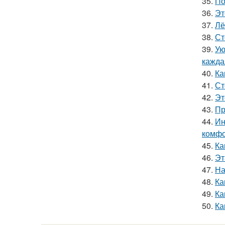
35.
По
36.
Эт
37.
Лё
38.
Ст
39.
Ую
кажда
40.
Ка
41.
Ст
42.
Эт
43.
Пр
44.
Ин
комфо
45.
Ка
46.
Эт
47.
На
48.
Ка
49.
Ка
50.
Ка