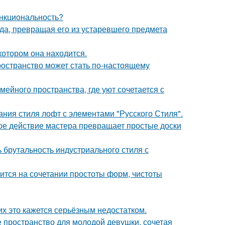
ункциональность?
а, превращая его из устаревшего предмета
котором она находится.
ространство может стать по-настоящему
ейного пространства, где уют сочетается с
ния стиля лофт с элементами "Русского Стиля".
ое действие мастера превращает простые доски
ь брутальность индустриального стиля с
тся на сочетании простоты форм, чистоты
их это кажется серьёзным недостатком.
ое пространство для молодой девушки, сочетая