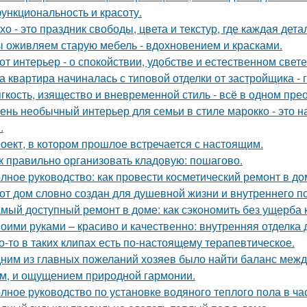
функциональность и красоту.
хо - это праздник свободы, цвета и текстур, где каждая де
 оживляем старую мебель - вдохновением и красками.
от интерьер - о спокойствии, удобстве и естественном свете
а квартира начиналась с типовой отделки от застройщика -
гкость, изящество и вневременной стиль - всё в одном пре
ень необычный интерьер для семьи в стиле марокко - это 
.
оект, в котором прошлое встречается с настоящим.
к правильно организовать кладовую: пошагово.
лное руководство: как провести косметический ремонт в д
от дом словно создан для душевной жизни и внутреннего по
мый доступный ремонт в доме: как сэкономить без ущерба 
оими руками – красиво и качественно: внутренняя отделка
о-то в таких клипах есть по-настоящему терапевтическое.
ним из главных пожеланий хозяев было найти баланс межд
м, и ощущением природной гармонии.
лное руководство по установке водяного теплого пола в ч