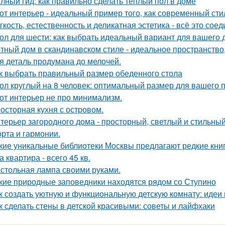
лный гид: как правильно сделать теплый пол в доме
от интерьер - идеальный пример того, как современный ст
гкость, естественность и деликатная эстетика - всё это со
ол для шести: как выбрать идеальный вариант для вашего 
тный дом в скандинавском стиле - идеальное пространство, 
я деталь продумана до мелочей.
к выбрать правильный размер обеденного стола
ол круглый на 8 человек: оптимальный размер для вашего 
от интерьер не про минимализм.
осторная кухня с островом.
терьер загородного дома - просторный, светлый и стильны
рта и гармонии.
кие уникальные библиотеки Москвы предлагают редкие кни
а квартира - всего 45 кв.
стольная лампа своими руками.
кие природные заповедники находятся рядом со Ступино
к создать уютную и функциональную детскую комнату: идеи
к сделать стены в детской красивыми: советы и лайфхаки