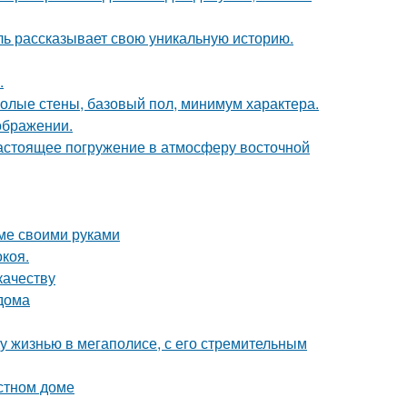
таль рассказывает свою уникальную историю.
.
 голые стены, базовый пол, минимум характера.
ображении.
настоящее погружение в атмосферу восточной
оме своими руками
коя.
качеству
 дома
у жизнью в мегаполисе, с его стремительным
астном доме