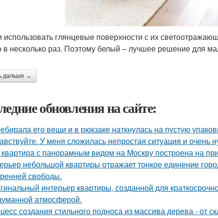
и использовать глянцевые поверхности с их светоотражающ
 в несколько раз. Поэтому белый – лучшее решение для мал
ь дальше →
ледние обновления на сайте:
ебирала его вещи и в рюкзаке наткнулась на пустую упаковку
авствуйте. У меня сложилась непростая ситуация и очень 
 квартира с панорамным видом на Москву построена на при
ерьер небольшой квартиры отражает тонкое единение горо
тренней свободы.
гинальный интерьер квартиры, созданной для краткосрочн
думанной атмосферой.
цесс создания стильного подноса из массива дерева - от с