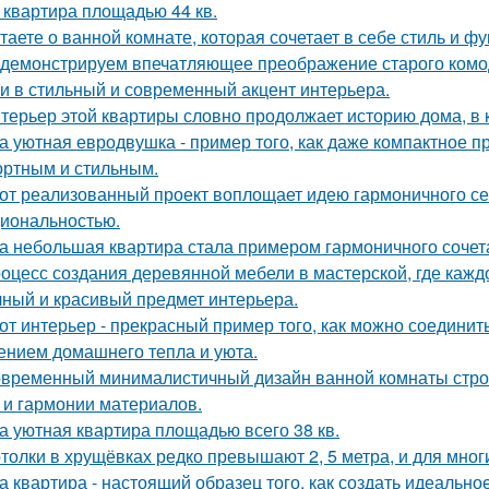
 квартира площадью 44 кв.
таете о ванной комнате, которая сочетает в себе стиль и ф
демонстрируем впечатляющее преображение старого комод
и в стильный и современный акцент интерьера.
терьер этой квартиры словно продолжает историю дома, в 
а уютная евродвушка - пример того, как даже компактное п
ртным и стильным.
от реализованный проект воплощает идею гармоничного сем
иональностью.
а небольшая квартира стала примером гармоничного сочета
оцесс создания деревянной мебели в мастерской, где кажд
чный и красивый предмет интерьера.
от интерьер - прекрасный пример того, как можно соединит
нием домашнего тепла и уюта.
временный минималистичный дизайн ванной комнаты строи
 и гармонии материалов.
а уютная квартира площадью всего 38 кв.
толки в хрущёвках редко превышают 2, 5 метра, и для мног
а квартира - настоящий образец того, как создать идеальн