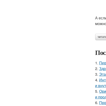
А есл
можно
читат
Пос
1.
Пер
2.
Здр
3.
Эта
4.
Инт
и вну
5.
Ори
и про
6.
Про