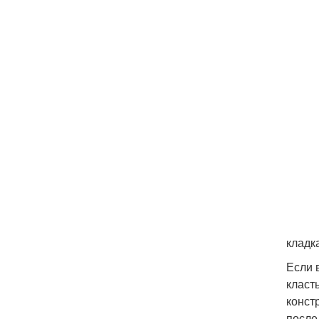
кладк
Если 
класт
конст
после