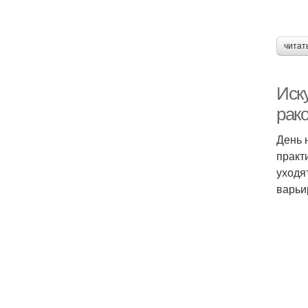
читат
Иск
рак
День 
практ
уходя
варьи