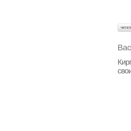
читат
Вас
Кир
сво