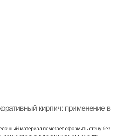
коративный кирпич: применение в
делочный материал помогает оформить стену без
, что с помощью данного варианта отделки