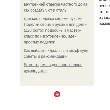
внутренней отделке частного дома:
невоз
как создать уют и стиль
это т
ознак
Детские поделки своими руками.
помещ
Поделки своими руками для детей
(120 фото): подробный мастер-
класс по изготовлению, идеи
простых поделок
Как выбрать идеальный шкаф-купе:
советы и рекомендации
Ремонт дома в деревне: полное
руководство