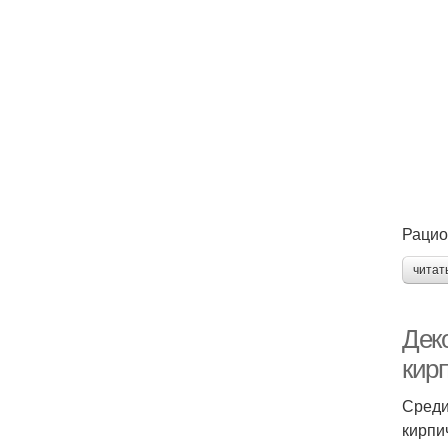
Рацио
читат
Дек
кир
Среди
кирпи