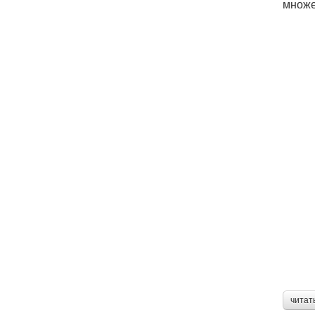
множе
читат