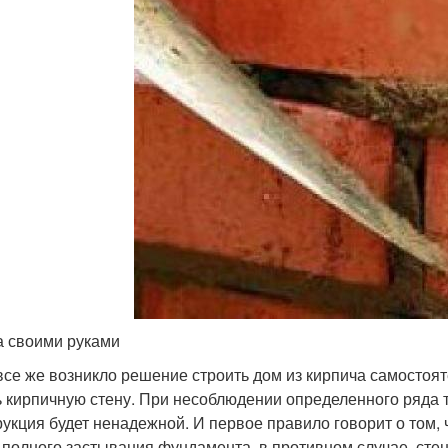
а своими руками
все же возникло решение строить дом из кирпича самостоят
ь кирпичную стену. При несоблюдении определенного ряда т
рукция будет ненадежной. И первое правило говорит о том, 
 полного застывания фундамента, в противном случае, стену