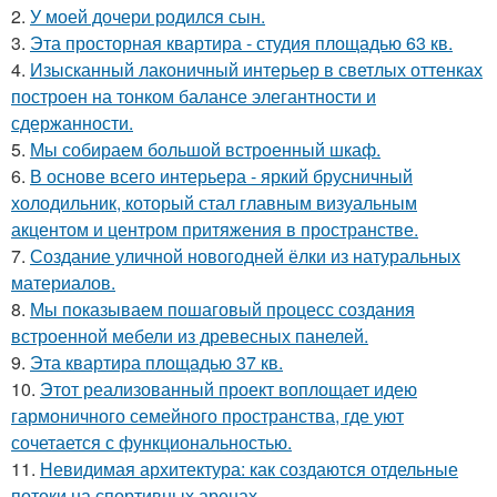
2.
У моей дочери родился сын.
3.
Эта просторная квартира - студия площадью 63 кв.
4.
Изысканный лаконичный интерьер в светлых оттенках
построен на тонком балансе элегантности и
сдержанности.
5.
Мы собираем большой встроенный шкаф.
6.
В основе всего интерьера - яркий брусничный
холодильник, который стал главным визуальным
акцентом и центром притяжения в пространстве.
7.
Создание уличной новогодней ёлки из натуральных
материалов.
8.
Мы показываем пошаговый процесс создания
встроенной мебели из древесных панелей.
9.
Эта квартира площадью 37 кв.
10.
Этот реализованный проект воплощает идею
гармоничного семейного пространства, где уют
сочетается с функциональностью.
11.
Невидимая архитектура: как создаются отдельные
потоки на спортивных аренах