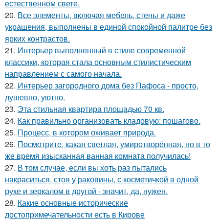
естественном свете.
20.
Все элементы, включая мебель, стены и даже
украшения, выполнены в единой спокойной палитре без
ярких контрастов.
21.
Интерьер выполненный в стиле современной
классики, которая стала основным стилистическим
направлением с самого начала.
22.
Интерьер загородного дома без Пафоса - просто,
душевно, уютно.
23.
Эта стильная квартира площадью 70 кв.
24.
Как правильно организовать кладовую: пошагово.
25.
Процесс, в котором оживает природа.
26.
Посмотрите, какая светлая, умиротворённая, но в то
же время изысканная ванная комната получилась!
27.
В том случае, если вы хоть раз пытались
накраситься, стоя у раковины, с косметичкой в одной
руке и зеркалом в другой - значит, да, нужен.
28.
Какие основные исторические
достопримечательности есть в Кирове