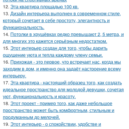
12.
Эта квартира площадью 100 кв.
13.
Дизайн интерьера выполнен в современном стиле,
который сочетает в себе простоту, элегантность и
функциональность.
14.
Потолки в хрущёвках редко превышают 2, 5 метра, и
для многих это кажется серьёзным недостатком.
15.
Этот интерьер создан для того, чтобы дарить
ощущение уюта и тепла каждому члену семьи.
16.
Прихожая - это первое, что встречает нас, когда мы
заходим в дом, и именно она задаёт настроение всему
интерьеру.
17.
Эта квартира - настоящий образец того, как создать
идеальное пространство для молодой девушки, сочетая
уют, функциональность и красоту.
18.
Этот проект - пример того, как даже небольшое
пространство может быть комфортным, стильным и
продуманным до мелочей.
19.
Этот интерьер - о спокойствии, удобстве и