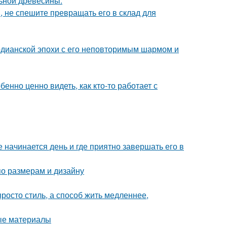
льной древесины.
, не спешите превращать его в склад для
рдианской эпохи с его неповторимым шармом и
бенно ценно видеть, как кто-то работает с
 начинается день и где приятно завершать его в
по размерам и дизайну
росто стиль, а способ жить медленнее,
ные материалы