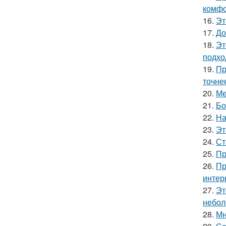
комфо
16.
Эт
17.
До
18.
Эт
подхо
19.
Пр
точне
20.
Ме
21.
Бо
22.
На
23.
Эт
24.
Ст
25.
Пр
26.
Пр
интер
27.
Эт
небол
28.
Мн