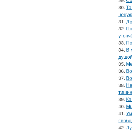
29.
Со
30.
Та
ненуж
31.
Дж
32.
По
утонч
33.
По
34.
В 
душой
35.
Ме
36.
Во
37.
Во
38.
Не
тишин
39.
Ка
40.
Мы
41.
Ум
свобо
42.
Лу