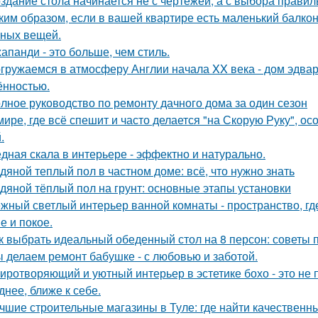
здание стола начинается не с чертежей, а с выбора прави
ким образом, если в вашей квартире есть маленький балкон
ных вещей.
апанди - это больше, чем стиль.
гружаемся в атмосферу Англии начала XX века - дом эдва
ённостью.
лное руководство по ремонту дачного дома за один сезон
мире, где всё спешит и часто делается "на Скорую Руку", осо
.
дная скала в интерьере - эффектно и натурально.
дяной теплый пол в частном доме: всё, что нужно знать
дяной тёплый пол на грунт: основные этапы установки
жный светлый интерьер ванной комнаты - пространство, где
е и покое.
к выбрать идеальный обеденный стол на 8 персон: советы 
 делаем ремонт бабушке - с любовью и заботой.
иротворяющий и уютный интерьер в эстетике бохо - это не п
днее, ближе к себе.
чшие строительные магазины в Туле: где найти качествен