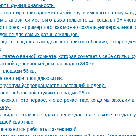
рт и функциональность.
а квартира принадлежит дизайнеру, и именно поэтому каж
м становится местом отдыха только тогда, когда в нём чисто
от проект - пример того, как можно создать универсальное,
дящее для самых разных жильцов.
оцесс создания самодельного приспособления, которое дел
е.
чтаете о ванной комнате, которая сочетает в себе стиль и
льшой деревянный дом площадью 340 кв.
 площади 56 кв.
а квартира площадью 68 кв.
арую тумбу превращают в настоящий шедевр!
оект небольшой студии площадью 25 кв.
ихожая - это первое, что встречает нас, когда мы заходим 
ьеру.
о видео - отличное вдохновение для тех, кто хочет создат
ьшой квартире.
е нравится работать с эклектикой.