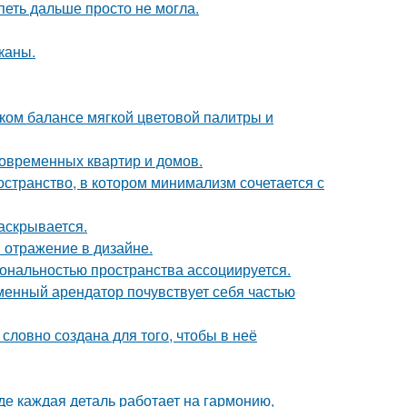
петь дальше просто не могла.
каны.
ком балансе мягкой цветовой палитры и
овременных квартир и домов.
остранство, в котором минимализм сочетается с
аскрывается.
 отражение в дизайне.
ональностью пространства ассоциируется.
еменный арендатор почувствует себя частью
словно создана для того, чтобы в неё
де каждая деталь работает на гармонию,