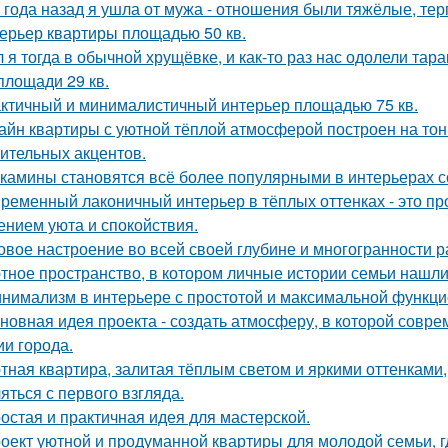
 года назад я ушла от мужа - отношения были тяжёлые, тер
ерьер квартиры площадью 50 кв.
 я тогда в обычной хрущёвке, и как-то раз нас одолели тара
площади 29 кв.
ктичный и минималистичный интерьер площадью 75 кв.
айн квартиры с уютной тёплой атмосферой построен на тон
ительных акцентов.
камины становятся всё более популярными в интерьерах с
ременный лаконичный интерьер в тёплых оттенках - это пр
нием уюта и спокойствия.
овое настроение во всей своей глубине и многогранности р
тное пространство, в котором личные истории семьи нашли
нимализм в интерьере с простотой и максимальной функци
новная идея проекта - создать атмосферу, в которой совр
ии города.
тная квартира, залитая тёплым светом и яркими оттенками, 
яться с первого взгляда.
остая и практичная идея для мастерской.
оект уютной и продуманной квартиры для молодой семьи, г