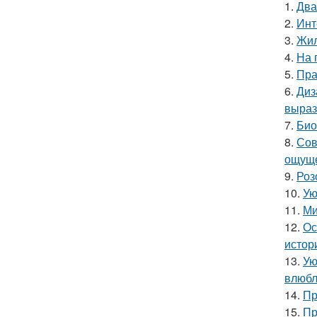
1.
Два
2.
Инт
3.
Жил
4.
На 
5.
Пра
6.
Диз
выраз
7.
Био
8.
Сов
ощуще
9.
Роз
10.
Ую
11.
Ми
12.
Ос
истор
13.
Ую
влюбл
14.
Пр
15.
Пр