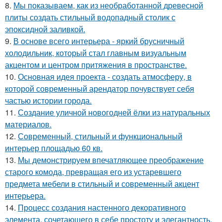
8.
Мы показываем, как из необработанной древесной
плиты создать стильный водопадный столик с
эпоксидной заливкой.
9.
В основе всего интерьера - яркий брусничный
холодильник, который стал главным визуальным
акцентом и центром притяжения в пространстве.
10.
Основная идея проекта - создать атмосферу, в
которой современный арендатор почувствует себя
частью истории города.
11.
Создание уличной новогодней ёлки из натуральных
материалов.
12.
Современный, стильный и функциональный
интерьер площадью 60 кв.
13.
Мы демонстрируем впечатляющее преображение
старого комода, превращая его из устаревшего
предмета мебели в стильный и современный акцент
интерьера.
14.
Процесс создания настенного декоративного
элемента, сочетающего в себе простоту и элегантность.