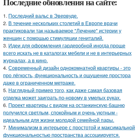
Последние обновления на сайте:
1.
Последний вальс в Эвервуде.
2.
В течение нескольких столетий в Европе врачи
практиковали так называемое "Лечение" истерии у
женщин с помощью стимуляции гениталий.
3.
Идеи для оформления гардеробной иногда проще
всего искать не в каталогах мебели и не в интерьерных
журналах, а в кино.
4.
Современный дизайн однокомнатной квартиры - это
про лёгкость, функциональность и ощущение простора
даже в ограниченном метраже.
5.
Наглядный пример того, как даже самая базовая
отделка может заиграть по-новому в умелых руках.
6.
Проект квартиры с видом на останкинскую башню
получился светлым, спокойным и очень уютным -
идеальным для жизни молодой семейной пары.
7.
Минимализм в интерьере с простотой и максимальной
функциональностью пространства ассоциируется.