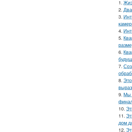
1.
Жиз
2.
Два
3.
Инт
камер
4.
Инт
5.
Ква
разме
6.
Ква
будущ
7.
Соз
обраб
8.
Это
выраз
9.
Мы 
финал
10.
Эт
11.
Эт
дом д
12.
Эт