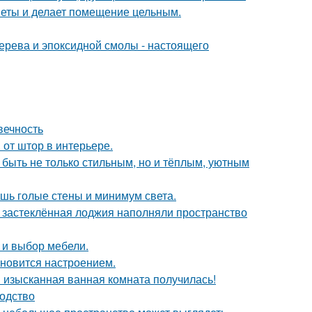
дметы и делает помещение цельным.
ерева и эпоксидной смолы - настоящего
вечность
от штор в интерьере.
 быть не только стильным, но и тёплым, уютным
ишь голые стены и минимум света.
и застеклённая лоджия наполняли пространство
а и выбор мебели.
тановится настроением.
я изысканная ванная комната получилась!
водство