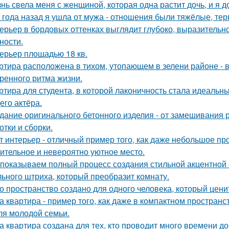
нь свела меня с женщиной, которая одна растит дочь, и я 
 года назад я ушла от мужа - отношения были тяжёлые, тер
ерьер в бордовых оттенках выглядит глубоко, выразительно
ности.
ерьер площадью 18 кв.
ртира расположена в тихом, утопающем в зелени районе - 
ренного ритма жизни.
ртира для студента, в которой лаконичность стала идеальн
его актёра.
дание оригинального бетонного изделия - от замешивания
отки и сборки.
т интерьер - отличный пример того, как даже небольшое п
ительное и невероятно уютное место.
показываем полный процесс создания стильной акцентной с
ьного штриха, который преобразит комнату.
о пространство создано для одного человека, который цени
а квартира - пример того, как даже в компактном простра
ля молодой семьи.
а квартира создана для тех, кто проводит много времени д