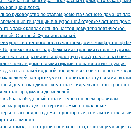
а 1-комнатная квартира - прекрасный пример того, как да
о, изящно и легко.
лное руководство по этапам ремонта частного дома: от пл
временные тенденции в внутренней отделке частного дома: 
о-то в таких клипах есть по-настоящему терапевтическое.
обный. Светлый. Функциональный.
еимущества теплого пола в частном доме: комфорт и эффе
к Воронеж связан с зарубежными странами в плане туризм
кие планы на развитие инфраструктуры Арзамаса на ближ
плые полы в доме своими руками: пошаговая инструкция
к сделать теплый водяной пол дешево: советы и рекоменда
ожаю людей, которые умеют творить красоту своими рукам
тный дом в скандинавском стиле - идеальное пространство, 
я деталь продумана до мелочей.
к выбрать обеденный стол и стулья по всем правилам
кие маршруты для экскурсий самые популярные
терьер загородного дома - просторный, светлый и стильны
рта и гармонии.
арый комод - с потёртой поверхностью, скрипящими ящика