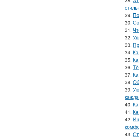
28.
Эт
стильн
29.
По
30.
Со
31.
Чт
32.
Уд
33.
Пр
34.
Ка
35.
Ка
36.
Тё
37.
Ка
38.
Об
39.
Ую
кажда
40.
Ка
41.
Ка
42.
Ин
комфо
43.
Ст