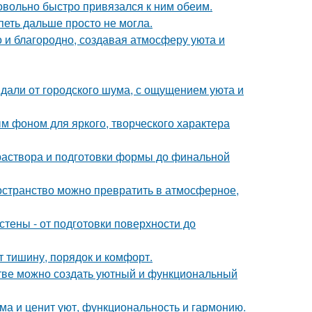
довольно быстро привязался к ним обеим.
петь дальше просто не могла.
 и благородно, создавая атмосферу уюта и
вдали от городского шума, с ощущением уюта и
ым фоном для яркого, творческого характера
 раствора и подготовки формы до финальной
ространство можно превратить в атмосферное,
тены - от подготовки поверхности до
т тишину, порядок и комфорт.
нстве можно создать уютный и функциональный
ома и ценит уют, функциональность и гармонию.