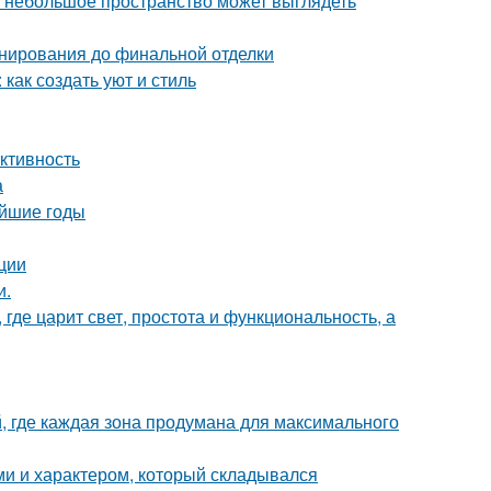
же небольшое пространство может выглядеть
анирования до финальной отделки
как создать уют и стиль
ктивность
а
айшие годы
ции
и.
где царит свет, простота и функциональность, а
й, где каждая зона продумана для максимального
ми и характером, который складывался