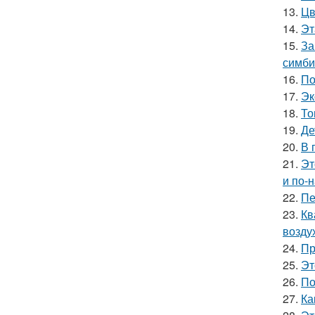
13.
Цв
14.
Эт
15.
За
симби
16.
По
17.
Эк
18.
То
19.
Де
20.
В 
21.
Эт
и по-
22.
Пе
23.
Кв
возду
24.
Пр
25.
Эт
26.
По
27.
Ка