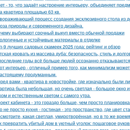
ет - то, что задаёт настроение интерьеру, объединяет пре
а квартира площадью 63 кв.
вораживающий процесс создания эксклюзивного стола из д
оза природы и современного дизайна.
чему выбирают срочный выкуп вместо обычной продажи
ологичные и устойчивые материалы в отделке
п-9 лучших садовых скамеек 2025 года: рейтинг и обзор
тская кровать из массива дуба: безопасность, стиль и долго
последние годы всё больше людей осознанно отказываются 
от интерьер - отличный пример того, как минимализм может
настоящему продуманным.
ред вами - квартира в новостройке, где изначально были л
артира была небольшая, но очень светлая - большое окно 
хом и естественным светом с самого утра.
оект кабинета - это гораздо больше, чем просто планировк
о не просто кухня - гостиная - это пространство, где цвет с
смотрите, какая светлая, умиротворённая, но в то же врем
к превратить убитый дом в уютный уголок: пошаговое руко