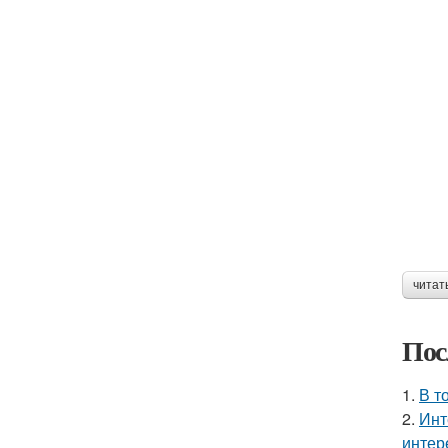
читат
Пос
1.
В т
2.
Инт
интер