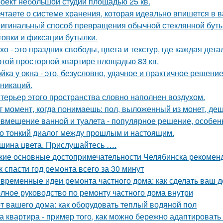
оект небольшой студии площадью 25 кв.
чтаете о системе хранения, которая идеально впишется в 
игинальный способ превращения обычной стеклянной бутыл
товки и фиксации бутылки.
хо - это праздник свободы, цвета и текстур, где каждая де
этой просторной квартире площадью 83 кв.
йка у окна - это, безусловно, удачное и практичное решени
никаций.
терьер этого пространства словно наполнен воздухом.
т момент, когда понимаешь: пол, выложенный из монет, де
вмещение ванной и туалета - популярное решение, особен
о тонкий диалог между прошлым и настоящим.
шина цвета. Прислушайтесь ….
кие основные достопримечательности Челябинска рекоменд
к спасти год ремонта всего за 30 минут
временные идеи ремонта частного дома: как сделать ваш 
лное руководство по ремонту частного дома внутри
т вашего дома: как оборудовать теплый водяной пол
а квартира - пример того, как можно бережно адаптироват