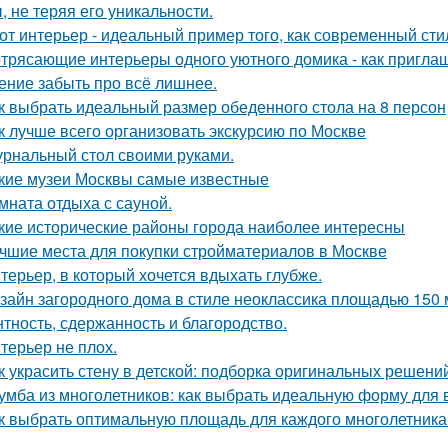
, не теряя его уникальности.
от интерьер - идеальный пример того, как современный ст
трясающие интерьеры одного уютного домика - как приглаш
ение забыть про всё лишнее.
к выбрать идеальный размер обеденного стола на 8 персон
к лучше всего организовать экскурсию по Москве
рнальный стол своими руками.
кие музеи Москвы самые известные
мната отдыха с сауной.
кие исторические районы города наиболее интересны
чшие места для покупки стройматериалов в Москве
терьер, в который хочется вдыхать глубже.
зайн загородного дома в стиле неоклассика площадью 150 м 
нтность, сдержанность и благородство.
терьер не плох.
к украсить стену в детской: подборка оригинальных решени
умба из многолетников: как выбрать идеальную форму для 
к выбрать оптимальную площадь для каждого многолетника: