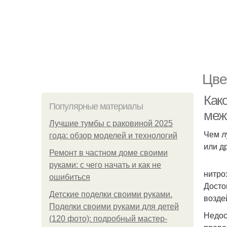
Цве
Как
Популярные материалы
меж
Лучшие тумбы с раковиной 2025
Чем л
года: обзор моделей и технологий
или д
Ремонт в частном доме своими
руками: с чего начать и как не
нитро
ошибиться
Досто
Детские поделки своими руками.
возде
Поделки своими руками для детей
Недос
(120 фото): подробный мастер-