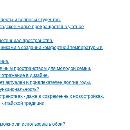
спекты и вопросы студентов.
родское жильё превращается в уютное
потенциал пространства.
никами в создании комфортной температуры в
ние.
ичным пространством для молодой семьи.
 отражение в дизайне.
дет актуален и привлекателен долгие годы.
 функциональность?
странствах - даже в современных новостройках.
 китайской традиции.
 можно ли использовать обои?