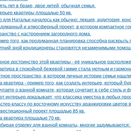
ять лет в браке, двое детей, обычная семья.
ерьер квартиры площадью 50 кв.
о для Натальи началось как обычно: лекция, аудитория, кон
думанный и атмосферный проект, в котором компактное го
ранство с настроением загородного дома.
мер того, как продуманная планировка способна раскрыть 
етний зной кондиционеры становятся незаменимыми помощ
вное достоинство этой квартиры - её уникальное расположе
артира в спокойной бежевой гамме стала уютным и гармон
тное пространство, в котором личные истории семьи нашли
а квартира - пример того, как создать интерьер, который бу
чтаете о ванной комнате, которая сочетает в себе стиль и
от интерьер доказывает, что классика уместна в любых про
стер-классу по восточному искусству аранжировки цветов в
вестиционный проект площадью 85 кв.
а квартира площадью 70 кв.
бирая отделку для ванной комнаты, многие задумываются: