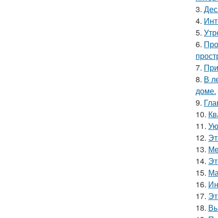
3.
Дес
4.
Инт
5.
Утр
6.
Про
прост
7.
При
8.
В л
доме.
9.
Гла
10.
Кв
11.
Ую
12.
Эт
13.
Ме
14.
Эт
15.
Ма
16.
Ин
17.
Эт
18.
Вы