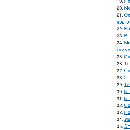
19.
Пр
20.
Ме
21.
Ор
подго
22.
Бо
23.
В 
24.
Мо
комму
25.
Ин
26.
То
27.
Со
28.
Эт
29.
Ти
30.
Ка
31.
Ка
32.
Со
33.
По
34.
Ую
35.
Эт