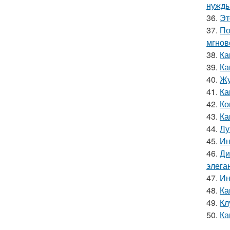
нужды
36.
Эт
37.
По
мгнов
38.
Ка
39.
Ка
40.
Жу
41.
Ка
42.
Ко
43.
Ка
44.
Лу
45.
Ин
46.
Ди
элега
47.
Ин
48.
Ка
49.
Кл
50.
Ка