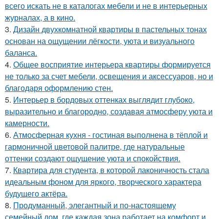
всего искать не в каталогах мебели и не в интерьерных
журналах, а в кино.
3.
Дизайн двухкомнатной квартиры в пастельных тонах
основан на ощущении лёгкости, уюта и визуального
баланса.
4.
Общее восприятие интерьера квартиры формируется
не только за счет мебели, освещения и аксессуаров, но и
благодаря оформлению стен.
5.
Интерьер в бордовых оттенках выглядит глубоко,
выразительно и благородно, создавая атмосферу уюта и
камерности.
6.
Атмосферная кухня - гостиная выполнена в тёплой и
гармоничной цветовой палитре, где натуральные
оттенки создают ощущение уюта и спокойствия.
7.
Квартира для студента, в которой лаконичность стала
идеальным фоном для яркого, творческого характера
будущего актёра.
8.
Продуманный, элегантный и по-настоящему
семейный дом, где каждая зона работает на комфорт и