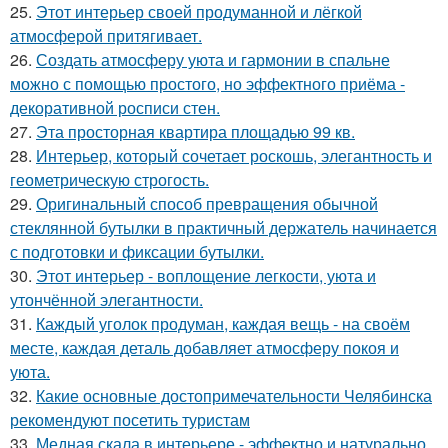
25.
Этот интерьер своей продуманной и лёгкой
атмосферой притягивает.
26.
Создать атмосферу уюта и гармонии в спальне
можно с помощью простого, но эффектного приёма -
декоративной росписи стен.
27.
Эта просторная квартира площадью 99 кв.
28.
Интерьер, который сочетает роскошь, элегантность и
геометрическую строгость.
29.
Оригинальный способ превращения обычной
стеклянной бутылки в практичный держатель начинается
с подготовки и фиксации бутылки.
30.
Этот интерьер - воплощение легкости, уюта и
утончённой элегантности.
31.
Каждый уголок продуман, каждая вещь - на своём
месте, каждая деталь добавляет атмосферу покоя и
уюта.
32.
Какие основные достопримечательности Челябинска
рекомендуют посетить туристам
33.
Медная скала в интерьере - эффектно и натурально.