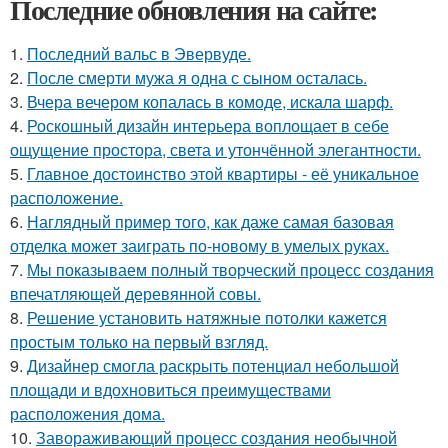
Последние обновления на сайте:
1.
Последний вальс в Эвервуде.
2.
После смерти мужа я одна с сыном осталась.
3.
Вчера вечером копалась в комоде, искала шарф.
4.
Роскошный дизайн интерьера воплощает в себе
ощущение простора, света и утончённой элегантности.
5.
Главное достоинство этой квартиры - её уникальное
расположение.
6.
Наглядный пример того, как даже самая базовая
отделка может заиграть по-новому в умелых руках.
7.
Мы показываем полный творческий процесс создания
впечатляющей деревянной совы.
8.
Решение установить натяжные потолки кажется
простым только на первый взгляд.
9.
Дизайнер смогла раскрыть потенциал небольшой
площади и вдохновиться преимуществами
расположения дома.
10.
Завораживающий процесс создания необычной