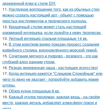
деревянной ёлки в стиле DIY.
11.
Наглядное воплощение того, как из обычных стен
можно создать настоящий арт - объект с помощью
простых инструментов и творческого подхода.
12.
Крошечный столик может стать настоящей
изюминкой интерьера, если подойти к нему творчески.
13.
Уютный интерьер спальни площадью 14 кв.
14.
В этом коротком видео показан процесс создания
кофейного столика, вдохновлённого морской темой.
15.
Сочетание мятного и пудрово - розового - это как
глубокий вдох ранним утром.
16.
Резная деревянная чаша - настоящее искусство!
17.
Когда интерьер кажется "Слишком Спокойным" или
чего-то явно не хватает - попробуйте добавить яркие
шторы.
18.
Обзор кухни площадью 8 кв.
19.
Каждый уголок продуман, каждая вещь - на своём
месте, каждая деталь добавляет атмосферу покоя и
уюта.