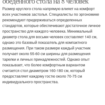
обеденного стола на 8 человек
Размер круглого стола напрямую влияет на комфорт
всех участников застолья. Специалисты по эргономике
Человек для
рекомендуют придерживаться определенных
Человек в маленькой
небольшой комнаты
стандартов, которые обеспечивают достаточное личное
пространство для каждого человека. Минимальный
диаметр стола для восьми человек составляет 140 см,
однако это базовый показатель для компактного
Человек в небольшое
Человек для дачи
размещения. При таком размере каждый участник
помещение
получает около 55-60 см ширины для размещения
тарелки и личных принадлежностей. Однако опыт
показывает, что более комфортным вариантом
Человек для
считается стол диаметром 160-180 см, который
максимального
предоставляет каждому гостю около 70-75 см
комфорта
индивидуального пространства.