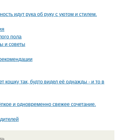
ость идут рука об руку с уютом и стилем.
ия
лого пола
ы и советы
 рекомендации
 кошку так, будто видел её однажды - и то в
тёпкое и одновременно свежее сочетание.
одителей
язь