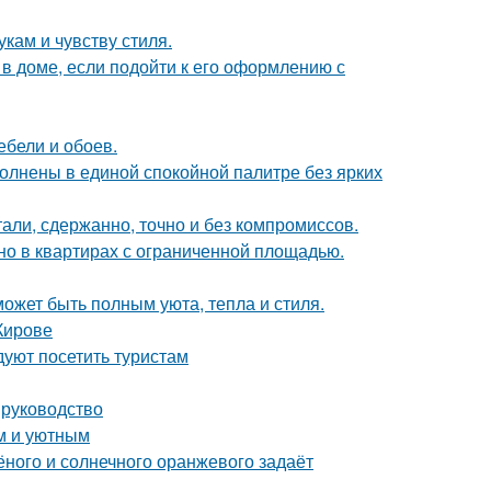
кам и чувству стиля.
 доме, если подойти к его оформлению с
ебели и обоев.
олнены в единой спокойной палитре без ярких
али, сдержанно, точно и без компромиссов.
но в квартирах с ограниченной площадью.
может быть полным уюта, тепла и стиля.
Кирове
уют посетить туристам
 руководство
м и уютным
лёного и солнечного оранжевого задаёт