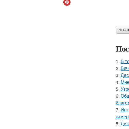
читат
Пос
1.
В т
2.
Веч
3.
Дес
4.
Мне
5.
Утр
6.
Общ
благо
7.
Инт
камер
8.
Диз