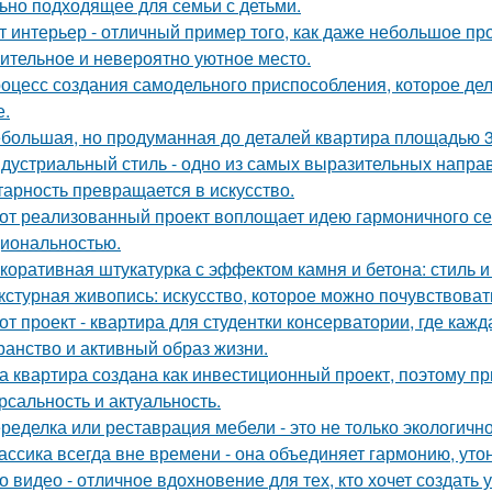
ьно подходящее для семьи с детьми.
т интерьер - отличный пример того, как даже небольшое п
ительное и невероятно уютное место.
оцесс создания самодельного приспособления, которое дел
е.
большая, но продуманная до деталей квартира площадью 3
дустриальный стиль - одно из самых выразительных напра
тарность превращается в искусство.
от реализованный проект воплощает идею гармоничного сем
иональностью.
коративная штукатурка с эффектом камня и бетона: стиль и
кстурная живопись: искусство, которое можно почувствоват
от проект - квартира для студентки консерватории, где каж
ранство и активный образ жизни.
а квартира создана как инвестиционный проект, поэтому п
рсальность и актуальность.
ределка или реставрация мебели - это не только экологично,
ассика всегда вне времени - она объединяет гармонию, утон
о видео - отличное вдохновение для тех, кто хочет создат