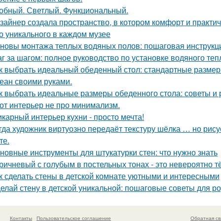
обный. Светлый. Функциональный.
зайнер создала пространство, в котором комфорт и практичн
о уникального в каждом музее
новы монтажа теплых водяных полов: пошаговая инструкц
г за шагом: полное руководство по установке водяного теп
к выбрать идеальный обеденный стол: стандартные размер
еан своими руками.
к выбрать идеальные размеры обеденного стола: советы и
от интерьер не про минимализм.
карный интерьер кухни - просто мечта!
гда художник виртуозно передаёт текстуру шёлка … но рисует
те.
новные инструменты для штукатурки стен: что нужно знать
ричневый с голубым в постельных тонах - это невероятно 
к сделать стены в детской комнате уютными и интересными
елай стену в детской уникальной: пошаговые советы для р
Контакты
Пользовательское соглашение
Обратная св