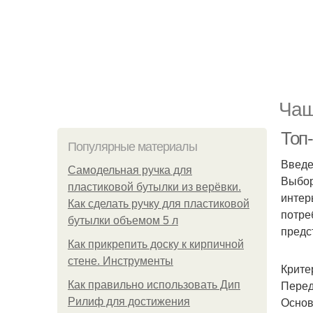
Чаш
Топ
Популярные материалы
Введ
Самодельная ручка для
Выбор
пластиковой бутылки из верёвки.
интер
Как сделать ручку для пластиковой
потре
бутылки объемом 5 л
предс
Как прикрепить доску к кирпичной
стене. Инструменты
Крите
Перед
Как правильно использовать Дип
Основ
Рилиф для достижения