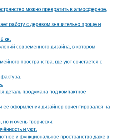
ространство можно превратить в атмосферное,
ает работу с деревом значительно проще и
6 кв.
влений современного дизайна, в котором
ейного пространства, где уют сочетается с
 фактура.
ь.
дая деталь продумана под компактное
ри её оформлении дизайнер ориентировался на
 но и очень творчески:
чённость и уют.
ь уютное и функциональное пространство даже в