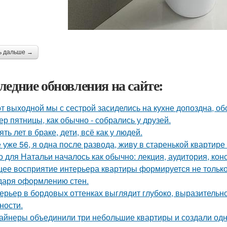
ь дальше →
ледние обновления на сайте:
от выходной мы с сестрой засиделись на кухне допоздна, об
ер пятницы, как обычно - собрались у друзей.
ять лет в браке, дети, всё как у людей.
 уже 56, я одна после развода, живу в старенькой квартире 
о для Натальи началось как обычно: лекция, аудитория, кон
ее восприятие интерьера квартиры формируется не только 
даря оформлению стен.
ерьер в бордовых оттенках выглядит глубоко, выразительно
ности.
айнеры объединили три небольшие квартиры и создали одн