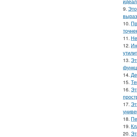
идеал
9.
Это
выраз
10.
Пр
точне
11.
Не
12.
Ин
утили
13.
Эт
функц
14.
Де
15.
Те
16.
Эт
прост
17.
Эт
униве
18.
Пе
19.
Кл
20.
Эт