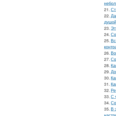
небол
21.
Ст
22.
Да
душой
23.
Эт
24.
Со
25.
Вс
контр
26.
Во
27.
Со
28.
Ка
29.
До
30.
Ка
31.
Ка
32.
Ре
33.
С 
34.
Со
35.
В 
настр