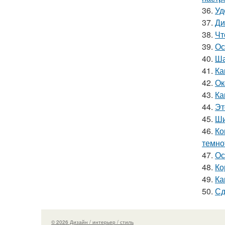
36.
Уд
37.
Ди
38.
Чт
39.
Ос
40.
Ша
41.
Ка
42.
Ок
43.
Ка
44.
Эт
45.
Ши
46.
Ко
темно
47.
Ос
48.
Ко
49.
Ка
50.
Сд
© 2026 Дизайн / интерьер / стиль