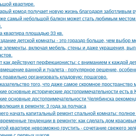
ьшой квартире.
арый комод получает новую жизнь благодаря заботливым ру
же самый небольшой балкон может стать любимым местом в
.
а квартира площадью 33 кв.
здание детской комнаты - это гораздо больше, чем выбор м
е элементы, включая мебель, стены и даже украшения, вып
астов.
т как действуют перфекционисты: с вниманием к каждой дет
вмещение ванной и туалета - популярное решение, особен
к правильно организовать кладовую: пошагово.
казательство того, что даже самое скромное пространство 
кие основные исторические достопримечательности есть в 
кие основные достопримечательности Челябинска рекоменд
волюция в ремонте: 3 года за полчаса
чего начать капитальный ремонт спальной комнаты: полное
временные тенденции в ремонте: как сделать дом красивы
этой квартире невозможно грустить - сочетание свежего зе
оение с первых шагов.