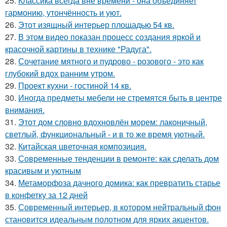
25.
Классика всегда вне времени - она объединяет
гармонию, утончённость и уют.
26.
Этот изящный интерьер площадью 54 кв.
27.
В этом видео показан процесс создания яркой и
красочной картины в технике "Радуга".
28.
Сочетание мятного и пудрово - розового - это как
глубокий вдох ранним утром.
29.
Проект кухни - гостиной 14 кв.
30.
Иногда предметы мебели не стремятся быть в центре
внимания.
31.
Этот дом словно вдохновлён морем: лаконичный,
светлый, функциональный - и в то же время уютный.
32.
Китайская цветочная композиция.
33.
Современные тенденции в ремонте: как сделать дом
красивым и уютным
34.
Метаморфоза дачного домика: как превратить старье
в конфетку за 12 дней
35.
Современный интерьер, в котором нейтральный фон
становится идеальным полотном для ярких акцентов.