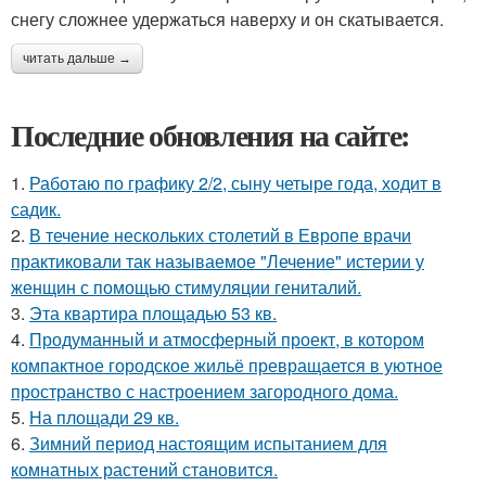
снегу сложнее удержаться наверху и он скатывается.
читать дальше →
Последние обновления на сайте:
1.
Работаю по графику 2/2, сыну четыре года, ходит в
садик.
2.
В течение нескольких столетий в Европе врачи
практиковали так называемое "Лечение" истерии у
женщин с помощью стимуляции гениталий.
3.
Эта квартира площадью 53 кв.
4.
Продуманный и атмосферный проект, в котором
компактное городское жильё превращается в уютное
пространство с настроением загородного дома.
5.
На площади 29 кв.
6.
Зимний период настоящим испытанием для
комнатных растений становится.