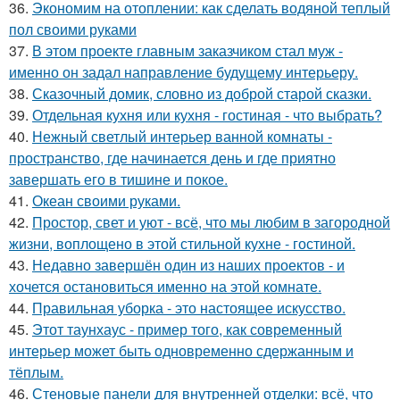
36.
Экономим на отоплении: как сделать водяной теплый
пол своими руками
37.
В этом проекте главным заказчиком стал муж -
именно он задал направление будущему интерьеру.
38.
Сказочный домик, словно из доброй старой сказки.
39.
Отдельная кухня или кухня - гостиная - что выбрать?
40.
Нежный светлый интерьер ванной комнаты -
пространство, где начинается день и где приятно
завершать его в тишине и покое.
41.
Океан своими руками.
42.
Простор, свет и уют - всё, что мы любим в загородной
жизни, воплощено в этой стильной кухне - гостиной.
43.
Недавно завершён один из наших проектов - и
хочется остановиться именно на этой комнате.
44.
Правильная уборка - это настоящее искусство.
45.
Этот таунхаус - пример того, как современный
интерьер может быть одновременно сдержанным и
тёплым.
46.
Стеновые панели для внутренней отделки: всё, что