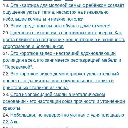
18.
Эта квартира для молодой семьи с ребёнком создаёт
ощущение уюта и тепла, несмотря на изначально
небольшие комнаты и низкие потолки.
19.
Этим средством вы всю обувь в доме отмоете!
20.
Цветовая психология в спортивных интерьерах. Как
цвета влияют на настроение, концентрацию и активность
спортсменов и болельщиков
21.
Это короткое видео - настоящий вдохновляющий
ролик для всех, кто занимается реставрацией мебели и
"Переделкой".
22.
Это короткое видео демонстрирует увлекательный
процесс создания красивого журнального столика и
приставных столиков из клена.
23.
Стол из эпоксидной смолы в металлическом
основании - это настоящий союз прочности и утончённой
красоты.
24.
Небольшая, но невероятно уютная студия площадью
22, 3 кв.