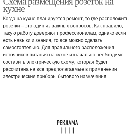
Схема размещения розеток на
кухне
Когда на кухне планируется ремонт, то где расположить
Розетка для
Розетки для кухонных
розетки – это один из важных вопросов. Как правило,
посудомоечной
гаджетов
такую работу доверяют профессионалам, однако если
машины
есть навыки и знания, то все можно сделать
самостоятельно. Для правильного расположения
источников питания на кухне изначально необходимо
Розетки для заказчиков
Розетки на группы
составить электрическую схему, которая будет
рассчитана на все предполагаемые в применении
электрические приборы бытового назначения.
Накладные розетки
Розетки для встройки