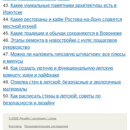
43.
Какие уникальные памятники архитектуры есть в
Иркутске
44.
Какие рестораны и кафе Ростова-на-Дону славятся
местной кухней
45.
Какие традиции и обычаи сохраняются в Воронеже
46.
Этапы ремонта в новостройке с нуля: пошаговое
руководство
47.
Можно ли наложить гипсовую штукатурку: все плюсы
и минусы
48.
Как создать уютную и функциональную детскую
комнату: идеи и лайфхаки
49.
Отделка стен в детской: безопасные и экологичные
материалы
50.
Как расписать стены в детской: советы по
безопасности и дизайну
© 2026 Дизайн / интерьер / стиль
Контакты
Пользовательское соглашение