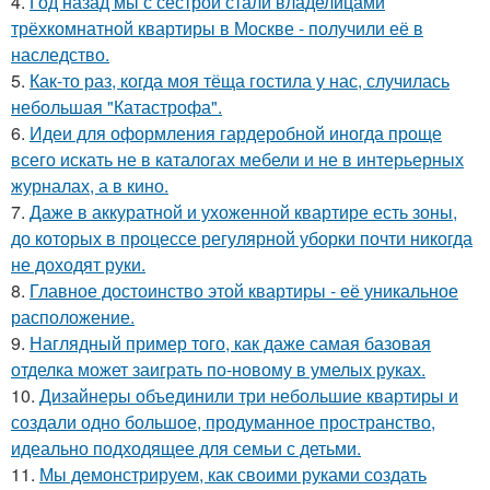
4.
Год назад мы с сестрой стали владелицами
трёхкомнатной квартиры в Москве - получили её в
наследство.
5.
Как-то раз, когда моя тёща гостила у нас, случилась
небольшая "Катастрофа".
6.
Идеи для оформления гардеробной иногда проще
всего искать не в каталогах мебели и не в интерьерных
журналах, а в кино.
7.
Даже в аккуратной и ухоженной квартире есть зоны,
до которых в процессе регулярной уборки почти никогда
не доходят руки.
8.
Главное достоинство этой квартиры - её уникальное
расположение.
9.
Наглядный пример того, как даже самая базовая
отделка может заиграть по-новому в умелых руках.
10.
Дизайнеры объединили три небольшие квартиры и
создали одно большое, продуманное пространство,
идеально подходящее для семьи с детьми.
11.
Мы демонстрируем, как своими руками создать