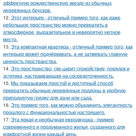
эффектную рождественскую звезду из обычных
деревянных брусков.
12.
Этот интерьер - отличный пример того, как даже
небольшое пространство можно превратить в
атмосферное, выразительное и невероятно уютное
место.
13.
Эта компактная квартира - отличный пример того, как
интерьер может подчёркивать, а не затмевать главную
ценность пространства.
14.
Это пространство, где царит спокойствие, порядок и
эстетика, настраивающая на сосредоточенность.
15.
Мы показываем простой и доступный способ
превратить обычные деревянные поддоны в удобную
приподнятую грядку для дачи или сада.
16.
Это пример того, как можно объединить элегантность
прошлого с функциональностью настоящего.
17.
Эта яркая и необычная евродвушка - пример
современного и продуманного жилья, созданного для
комфортной жизни каждый день.